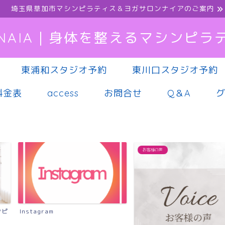
埼玉県草加市マシンピラティス＆ヨガサロンナイアのご案内
NAIA｜身体を整えるマシンピラ
東浦和スタジオ予約
東川口スタジオ予約
料金表
access
お問合せ
Q＆A
お客様の声
マシンピラティス
慢性的な腰痛に
シンピラティス