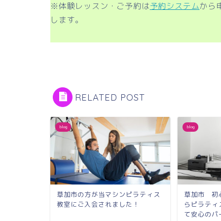
※体験レッスン・ご予約は
予約システム
から
します。
RELATED POST
blog
blog
草加市の方が当マシンピラティス
草加市 初
教室にご入会されました！
らピラティ
て安心のパ