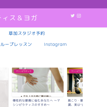
ティス＆ヨガ
草加スタジオ予約
グループレッスン
Instagram
マシンピラティス
マシンピラティス
悩むあなたへ 〜マ
肩こり・腰痛・疲れやすさ…その不
薬や病院に頼
のすすめ〜
調、実は“姿勢”が原因か...
代女性へ｜草加