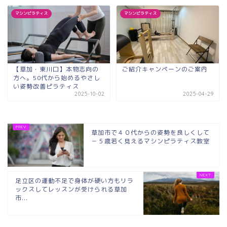
マシンピラティス
マシンピラティス
【草加・東川口】本物志向の
ご紹介キャンペーンのご案内
方へ。50代から始めるやさし
い姿勢改善ピラティス
2025-10-02
2025-04-29
草加市で４０代からの姿勢を良しくして
－５歳若く見えるマシンピラティス教室
足立区の運動不足で身体が硬い方もリラ
ックスしてレッスンが受けられる草加
市...