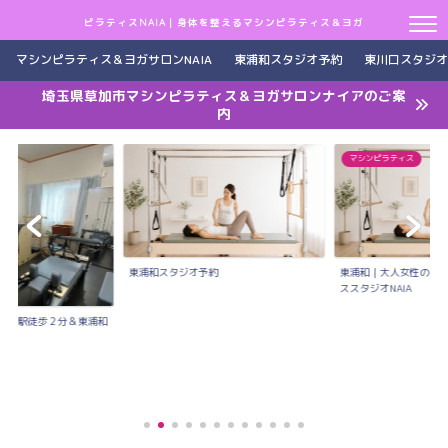
ピラティスNAIA｜身体を整えるマシンピラティス＆ヨガ
マシンピラティス＆ヨガサロンNAIA
東浦和スタジオ予約
東川口スタジオ
埼玉県草加市マシンピラティス＆ヨガサロンナイアのご案
内
マシンピラティス
東浦和スタジオ予約
東浦和｜大人女性のた
ススタジオNAIA
川口駅徒歩２分＆東浦和
..