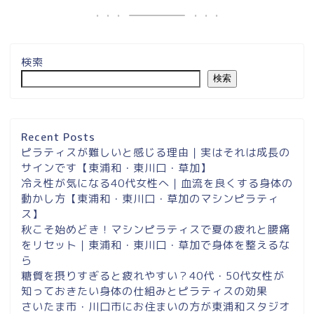
検索
検索
埼玉県草加市・東川口駅徒
歩２分＆東浦和マシンピラ
ティスサロンナイアのご案
Recent Posts
内
ピラティスが難しいと感じる理由｜実はそれは成長の
サインです【東浦和・東川口・草加】
冷え性が気になる40代女性へ｜血流を良くする身体の
東浦和スタジオ予約
動かし方【東浦和・東川口・草加のマシンピラティ
ス】
東浦和｜大人女性のための
秋こそ始めどき！マシンピラティスで夏の疲れと腰痛
マシンピラティススタジオ
をリセット｜東浦和・東川口・草加で身体を整えるな
NAIA
ら
糖質を摂りすぎると疲れやすい？40代・50代女性が
知っておきたい身体の仕組みとピラティスの効果
Instagram
さいたま市・川口市にお住まいの方が東浦和スタジオ