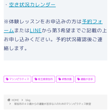
・
空き状況カレンダー
※体験レッスンをお申込みの方は
予約フォ
ーム
または
LINE
から第3希望までご記載の上
お申し込みください。予約状況確認後ご連
絡します。
マシンピラティス
埼玉県草加市
姿勢改善
運動が苦手
HOME
blog
草加市の４０歳からの運動が苦手な人のためのマシンピラティス教室