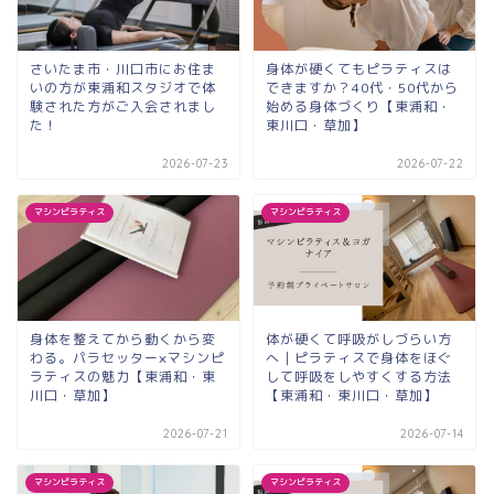
さいたま市・川口市にお住ま
身体が硬くてもピラティスは
いの方が東浦和スタジオで体
できますか？40代・50代から
験された方がご入会されまし
始める身体づくり【東浦和・
た！
東川口・草加】
2026-07-23
2026-07-22
マシンピラティス
マシンピラティス
身体を整えてから動くから変
体が硬くて呼吸がしづらい方
わる。パラセッター×マシンピ
へ｜ピラティスで身体をほぐ
ラティスの魅力【東浦和・東
して呼吸をしやすくする方法
川口・草加】
【東浦和・東川口・草加】
2026-07-21
2026-07-14
マシンピラティス
マシンピラティス