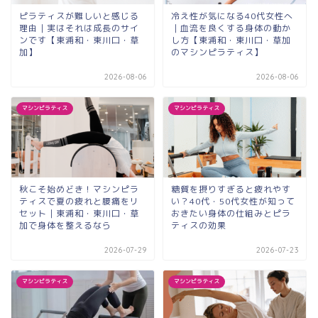
ピラティスが難しいと感じる
冷え性が気になる40代女性へ
理由｜実はそれは成長のサイ
｜血流を良くする身体の動か
ンです【東浦和・東川口・草
し方【東浦和・東川口・草加
加】
のマシンピラティス】
2026-08-06
2026-08-06
マシンピラティス
マシンピラティス
秋こそ始めどき！マシンピラ
糖質を摂りすぎると疲れやす
ティスで夏の疲れと腰痛をリ
い？40代・50代女性が知って
セット｜東浦和・東川口・草
おきたい身体の仕組みとピラ
加で身体を整えるなら
ティスの効果
2026-07-29
2026-07-23
マシンピラティス
マシンピラティス