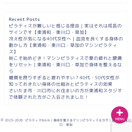
埼玉県草加市・東川口駅徒
歩２分＆東浦和マシンピラ
ティスサロンナイアのご案
Recent Posts
内
ピラティスが難しいと感じる理由｜実はそれは成長の
サインです【東浦和・東川口・草加】
冷え性が気になる40代女性へ｜血流を良くする身体の
東浦和スタジオ予約
動かし方【東浦和・東川口・草加のマシンピラティ
ス】
東浦和｜大人女性のための
秋こそ始めどき！マシンピラティスで夏の疲れと腰痛
マシンピラティススタジオ
をリセット｜東浦和・東川口・草加で身体を整えるな
NAIA
ら
糖質を摂りすぎると疲れやすい？40代・50代女性が
知っておきたい身体の仕組みとピラティスの効果
Instagram
さいたま市・川口市にお住まいの方が東浦和スタジオ
で体験された方がご入会されました！
MENU
2023–2026 ピラティスNAIA｜身体を整えるマシンピラティス＆ヨガ｜東浦和・東川
口・草加