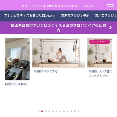
ピラティスNAIA｜身体を整えるマシンピラティス＆ヨガ
マシンピラティス＆ヨガサロンNAIA
東浦和スタジオ予約
東川口スタジオ
埼玉県草加市マシンピラティス＆ヨガサロンナイアのご案
内
マシンピラティス
東浦和スタジオ予約
東浦和｜大人女性のた
ススタジオNAIA
川口駅徒歩２分＆東浦和
..