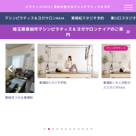
ピラティスNAIA｜身体を整えるマシンピラティス＆ヨガ
マシンピラティス＆ヨガサロンNAIA
東浦和スタジオ予約
東川口スタジオ
埼玉県草加市マシンピラティス＆ヨガサロンナイアのご案
内
マシンピラティス
東浦和スタジオ予約
東浦和｜大人女性のた
ススタジオNAIA
川口駅徒歩２分＆東浦和
..