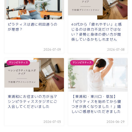
ピラティスは週に何回通うの
40代から「疲れやすい」と感
が理想？
じるのは体力不足だけではな
い？姿勢と身体の使い方が関
係しているかもしれません
2026-07-09
2026-07-08
マシンピラティス
マシンピラティス
東浦和にお住まいの方が当マ
【東浦和・東川口・草加】
シンピラティススタジオにご
「ピラティスを始めてから寝
入会してくださいました
つきが良くなりました！」嬉
しいご感想をいただきました
2026-07-05
2026-06-29