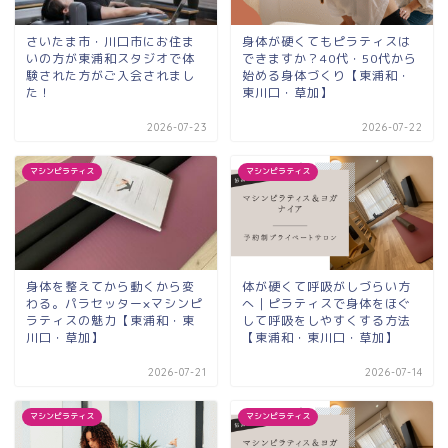
さいたま市・川口市にお住ま
身体が硬くてもピラティスは
いの方が東浦和スタジオで体
できますか？40代・50代から
験された方がご入会されまし
始める身体づくり【東浦和・
た！
東川口・草加】
2026-07-23
2026-07-22
マシンピラティス
マシンピラティス
身体を整えてから動くから変
体が硬くて呼吸がしづらい方
わる。パラセッター×マシンピ
へ｜ピラティスで身体をほぐ
ラティスの魅力【東浦和・東
して呼吸をしやすくする方法
川口・草加】
【東浦和・東川口・草加】
2026-07-21
2026-07-14
マシンピラティス
マシンピラティス