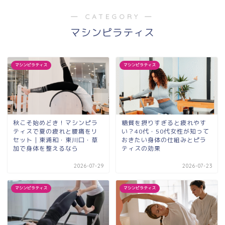
― CATEGORY ―
マシンピラティス
マシンピラティス
マシンピラティス
秋こそ始めどき！マシンピラ
糖質を摂りすぎると疲れやす
ティスで夏の疲れと腰痛をリ
い？40代・50代女性が知って
セット｜東浦和・東川口・草
おきたい身体の仕組みとピラ
加で身体を整えるなら
ティスの効果
2026-07-29
2026-07-23
マシンピラティス
マシンピラティス