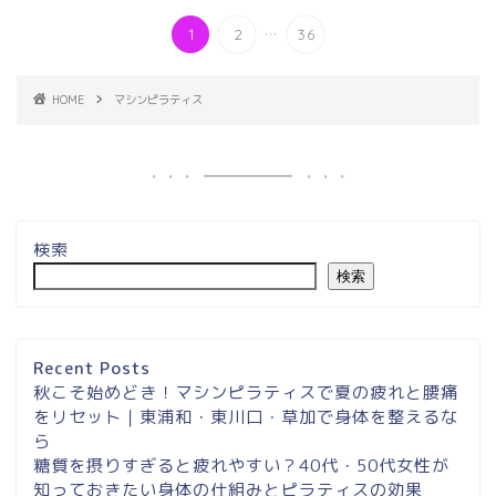
...
1
2
36
HOME
マシンピラティス
検索
検索
埼玉県草加市・東川口駅徒
歩２分＆東浦和マシンピラ
ティスサロンナイアのご案
内
Recent Posts
秋こそ始めどき！マシンピラティスで夏の疲れと腰痛
をリセット｜東浦和・東川口・草加で身体を整えるな
東浦和スタジオ予約
ら
糖質を摂りすぎると疲れやすい？40代・50代女性が
東浦和｜大人女性のための
知っておきたい身体の仕組みとピラティスの効果