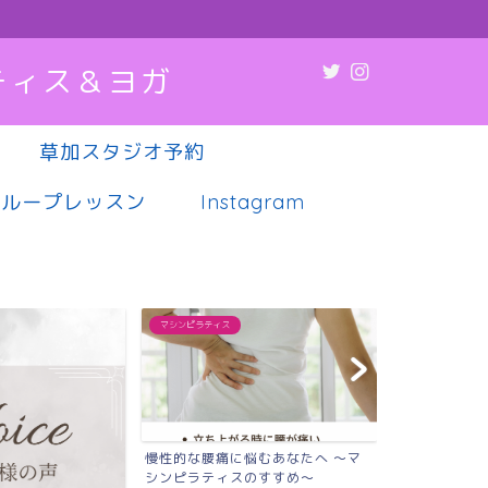
ティス＆ヨガ
草加スタジオ予約
グループレッスン
Instagram
マシンピラティス
マシンピラティス
悩むあなたへ 〜マ
肩こり・腰痛・疲れやすさ…その不
薬や病院に頼
のすすめ〜
調、実は“姿勢”が原因か...
代女性へ｜草加