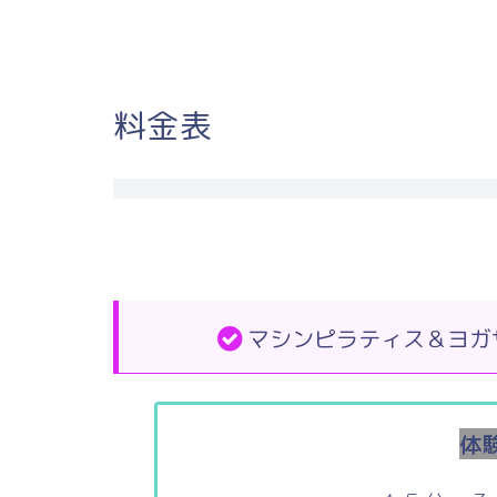
料金表
マシンピラティス＆ヨガ
体