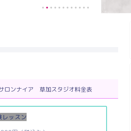
《お客様の声》膝の痛みが緩和し、
階段の上り、下りがスムー...
サロンナイア 草加スタジオ料金表
験レッスン