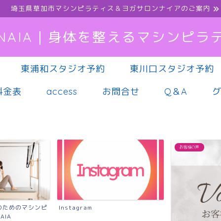
埼玉県草加市マシンピラティス＆ヨガサロンナイアのご案内
NAIA｜身体を整えるマシンピラ
東浦和スタジオ予約
東川口スタジオ予約
料金表
access
お問合せ
Q＆A
お客様の声
マシンピラティス
慢性的な腰痛に
シンピラティス