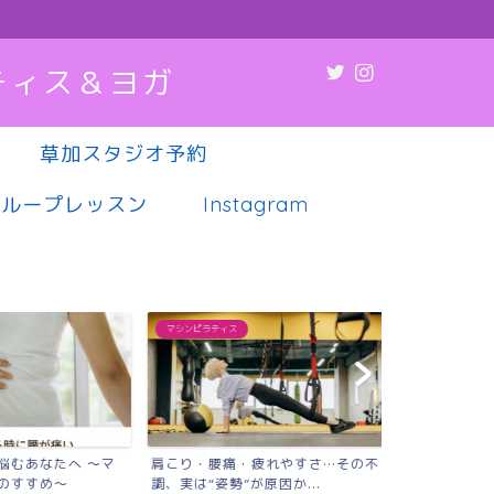
ティス＆ヨガ
草加スタジオ予約
グループレッスン
Instagram
マシンピラティス
マシンピラティス
悩むあなたへ 〜マ
肩こり・腰痛・疲れやすさ…その不
薬や病院に頼
のすすめ〜
調、実は“姿勢”が原因か...
代女性へ｜草加