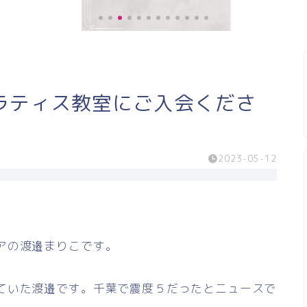
《お客様の声》膝の痛みが緩和し、
ラティス教室にご入会くださ
階段の上り、下りがスムー...
2023-05-12
アの渡邉まりこです。
ていた渡邉です。千葉で震度５だったとニュースで