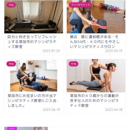
blog
マシンピラティス
自分と向き合ってリフレッシ
最近 膝に違和感がある…そ
ュする草加市のマシンピラテ
んな50代・６０代にもやさし
ィス教室
いマシンピラティスサロン
2023-07-20
2025-04-19
blog
blog
草加市にお住まいの方が当マ
草加市の４０歳からの運動が
シンピラティス教室にご入会
苦手な人のためのマシンピラ
しました。
ティス教室
2023-06-19
2023-04-18