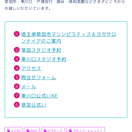
草加市・東川口・戸塚安行・越谷・浦和美園などさまざところから
お越しいただいています。
埼玉県草加市マシンピラティス＆ヨガサロ
ンナイアのご案内
草加スタジオ予約
東川口スタジオ予約
アクセス
問合せフォーム
メール
東川口公式LINE
草加公式LI
４０代
50代
ピラティス
プライベートレッスン