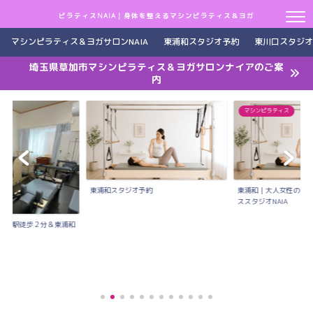
ピラティスNAIA｜身体を整えるマシンピラティス＆ヨガ
マシンピラティス＆ヨガサロンNAIA
東浦和スタジオ予約
東川口スタジオ
埼玉県草加市マシンピラティス＆ヨガサロンナイアのご案
内
マシンピラティス
東浦和スタジオ予約
東浦和｜大人女性のた
ススタジオNAIA
川口駅徒歩２分＆東浦和
..