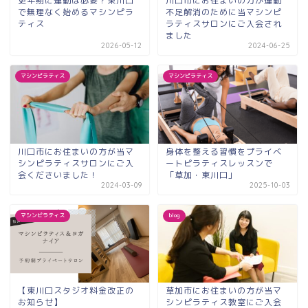
更年期に運動は必要？東川口
川口市にお住まいの方が運動
で無理なく始めるマシンピラ
不足解消のために当マシンピ
ティス
ラティスサロンにご入会され
ました
2026-05-12
2024-06-25
マシンピラティス
マシンピラティス
川口市にお住まいの方が当マ
身体を整える習慣をプライベ
シンピラティスサロンにご入
ートピラティスレッスンで
会くださいました！
「草加・東川口」
2024-03-09
2025-10-03
マシンピラティス
blog
【東川口スタジオ料金改正の
草加市にお住まいの方が当マ
お知らせ】
シンピラティス教室にご入会