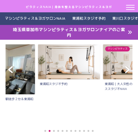
ピラティスNAIA｜身体を整えるマシンピラティス＆ヨガ
マシンピラティス＆ヨガサロンNAIA
東浦和スタジオ予約
東川口スタジオ
埼玉県草加市マシンピラティス＆ヨガサロンナイアのご案
内
マシンピラティス
東浦和スタジオ予約
東浦和｜大人女性のた
ススタジオNAIA
川口駅徒歩２分＆東浦和
..