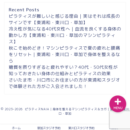
歩２分＆東浦和マシンピラ
ティスサロンナイアのご案
Recent Posts
内
ピラティスが難しいと感じる理由｜実はそれは成長の
サインです【東浦和・東川口・草加】
冷え性が気になる40代女性へ｜血流を良くする身体の
東浦和スタジオ予約
動かし方【東浦和・東川口・草加のマシンピラティ
ス】
東浦和｜大人女性のための
秋こそ始めどき！マシンピラティスで夏の疲れと腰痛
マシンピラティススタジオ
をリセット｜東浦和・東川口・草加で身体を整えるな
NAIA
ら
糖質を摂りすぎると疲れやすい？40代・50代女性が
知っておきたい身体の仕組みとピラティスの効果
Instagram
さいたま市・川口市にお住まいの方が東浦和スタジオ
で体験された方がご入会されました！
MENU
2023–2026 ピラティスNAIA｜身体を整えるマシンピラティス＆ヨガ｜東浦和・東川
口・草加
ホーム
草加スタジオ予約
東川口スタジオ予約
About