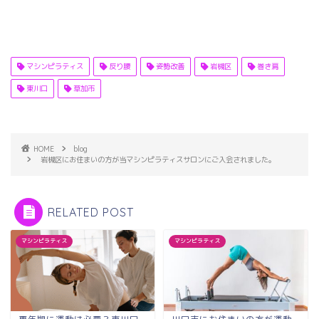
マシンピラティス
反り腰
姿勢改善
岩槻区
巻き肩
東川口
草加市
HOME
blog
岩槻区にお住まいの方が当マシンピラティスサロンにご入会されました。
RELATED POST
マシンピラティス
マシンピラティス