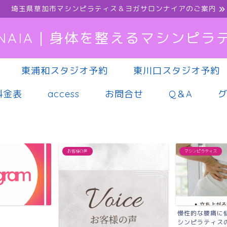
埼玉県草加市マシンピラティス＆ヨガサロンナイアのご案内
NAIA｜身体を整えるマシンピラ
東浦和スタジオ予約
東川口スタジオ予約
料金表
access
お問合せ
Q＆A
お客様の声
マシンピラティス
慢性的な腰痛に
シンピラティス