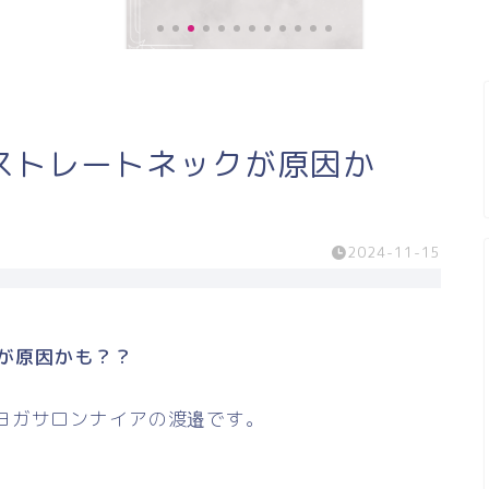
《お客様の声》膝の痛みが緩和し、
ストレートネックが原因か
階段の上り、下りがスムー...
2024-11-15
が原因かも？？
ヨガサロンナイアの渡邉です。