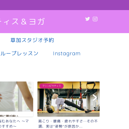
ティス＆ヨガ
草加スタジオ予約
グループレッスン
Instagram
マシンピラティス
マシンピラティス
悩むあなたへ 〜マ
肩こり・腰痛・疲れやすさ…その不
薬や病院に頼
のすすめ〜
調、実は“姿勢”が原因か...
代女性へ｜草加