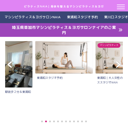
ピラティスNAIA｜身体を整えるマシンピラティス＆ヨガ
マシンピラティス＆ヨガサロンNAIA
東浦和スタジオ予約
東川口スタジオ
埼玉県草加市マシンピラティス＆ヨガサロンナイアのご案
内
マシンピラティス
東浦和スタジオ予約
東浦和｜大人女性のた
ススタジオNAIA
川口駅徒歩２分＆東浦和
..