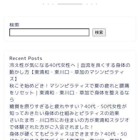
検索
検索
埼玉県草加市・東川口駅徒
歩２分＆東浦和マシンピラ
ティスサロンナイアのご案
Recent Posts
内
冷え性が気になる40代女性へ｜血流を良くする身体の
動かし方【東浦和・東川口・草加のマシンピラティ
ス】
東浦和スタジオ予約
秋こそ始めどき！マシンピラティスで夏の疲れと腰痛
をリセット｜東浦和・東川口・草加で身体を整えるな
東浦和｜大人女性のための
ら
マシンピラティススタジオ
糖質を摂りすぎると疲れやすい？40代・50代女性が
NAIA
知っておきたい身体の仕組みとピラティスの効果
さいたま市・川口市にお住まいの方が東浦和スタジオ
で体験された方がご入会されました！
Instagram
身体が硬くてもピラティスはできますか？40代・50