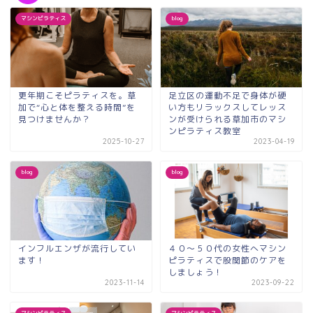
マシンピラティス
blog
更年期こそピラティスを。草
足立区の運動不足で身体が硬
加で“心と体を整える時間”を
い方もリラックスしてレッス
見つけませんか？
ンが受けられる草加市のマシ
ンピラティス教室
2025-10-27
2023-04-19
blog
blog
インフルエンザが流行してい
４０～５０代の女性へマシン
ます！
ピラティスで股関節のケアを
しましょう！
2023-11-14
2023-09-22