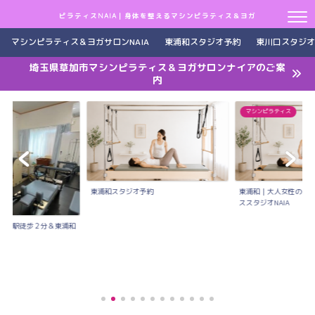
ピラティスNAIA｜身体を整えるマシンピラティス＆ヨガ
マシンピラティス＆ヨガサロンNAIA
東浦和スタジオ予約
東川口スタジオ
埼玉県草加市マシンピラティス＆ヨガサロンナイアのご案
内
マシンピラティス
東浦和スタジオ予約
東浦和｜大人女性のた
ススタジオNAIA
川口駅徒歩２分＆東浦和
..