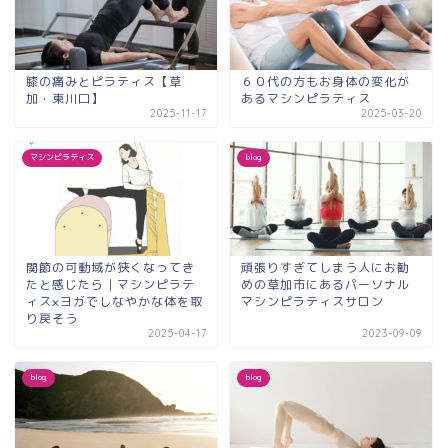
膝の痛みとピラティス【草
６０代の方もお身体の変化が
加・東川口】
あるマシンピラティス
2025-11-17
2025-03-20
マシンピラティス
blog
関節の可動域が狭くなってき
頑張りすぎてしまう人にお勧
たと感じたら｜マシンピラテ
めの草加市にあるパーソナル
ィス×ヨガでしなやかな体を取
マシンピラティスサロン
り戻そう
2025-04-17
2023-09-09
blog
blog