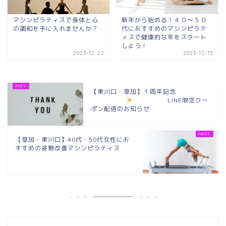
マシンピラティスで身体と心
新年から始める！４０～５０
の調和を手に入れませんか？
代におすすめのマシンピラテ
ィスで健康的な年をスタート
しよう！
2023-12-22
2023-12-15
【東川口・草加】１周年記念
LINE限定クー
ポン配信のお知らせ
【草加・東川口】40代・50代女性にお
すすめの姿勢改善マシンピラティス