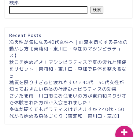
検索
検索
埼玉県草加市・東川口駅徒
歩２分＆東浦和マシンピラ
ティスサロンナイアのご案
Recent Posts
内
冷え性が気になる40代女性へ｜血流を良くする身体の
動かし方【東浦和・東川口・草加のマシンピラティ
ス】
東浦和スタジオ予約
秋こそ始めどき！マシンピラティスで夏の疲れと腰痛
をリセット｜東浦和・東川口・草加で身体を整えるな
東浦和｜大人女性のための
ら
マシンピラティススタジオ
糖質を摂りすぎると疲れやすい？40代・50代女性が
NAIA
知っておきたい身体の仕組みとピラティスの効果
さいたま市・川口市にお住まいの方が東浦和スタジオ
で体験された方がご入会されました！
Instagram
身体が硬くてもピラティスはできますか？40代・50
代から始める身体づくり【東浦和・東川口・草加】