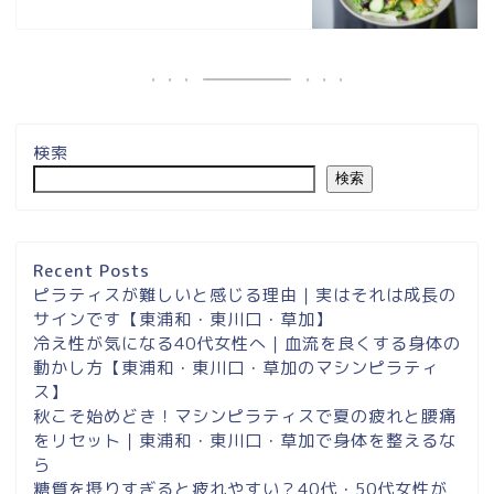
検索
検索
埼玉県草加市・東川口駅徒
歩２分＆東浦和マシンピラ
ティスサロンナイアのご案
Recent Posts
内
ピラティスが難しいと感じる理由｜実はそれは成長の
サインです【東浦和・東川口・草加】
冷え性が気になる40代女性へ｜血流を良くする身体の
東浦和スタジオ予約
動かし方【東浦和・東川口・草加のマシンピラティ
ス】
東浦和｜大人女性のための
秋こそ始めどき！マシンピラティスで夏の疲れと腰痛
マシンピラティススタジオ
をリセット｜東浦和・東川口・草加で身体を整えるな
NAIA
ら
糖質を摂りすぎると疲れやすい？40代・50代女性が