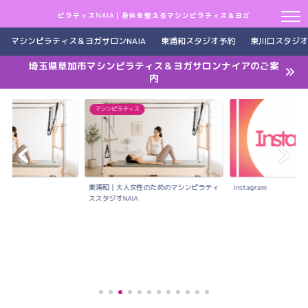
ピラティスNAIA｜身体を整えるマシンピラティス＆ヨガ
マシンピラティス＆ヨガサロンNAIA
東浦和スタジオ予約
東川口スタジオ
埼玉県草加市マシンピラティス＆ヨガサロンナイアのご案
内
マシンピラティス
約
東浦和｜大人女性のためのマシンピラティ
Instagram
ススタジオNAIA