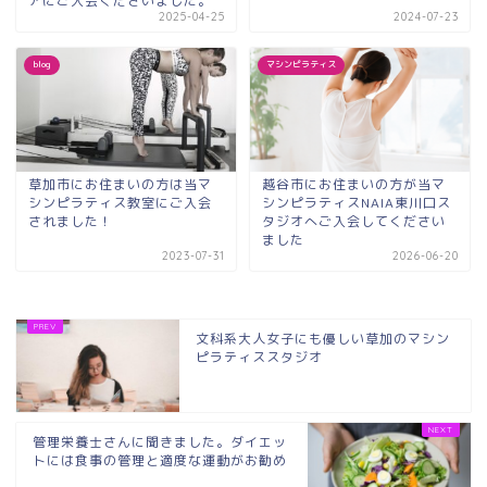
アにご入会くださいました。
2025-04-25
2024-07-23
blog
マシンピラティス
草加市にお住まいの方は当マ
越谷市にお住まいの方が当マ
シンピラティス教室にご入会
シンピラティスNAIA東川口ス
されました！
タジオへご入会してください
ました
2023-07-31
2026-06-20
文科系大人女子にも優しい草加のマシン
ピラティススタジオ
管理栄養士さんに聞きました。ダイエッ
トには食事の管理と適度な運動がお勧め