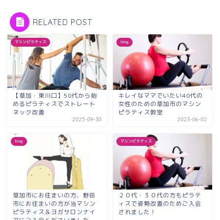
RELATED POST
マシンピラティス
blog
【草加・東川口】50代から始
キレイなママでいたい40代の
めるピラティスでストレート
女性のための草加市のマシン
ネック改善
ピラティス教室
2025-09-30
2023-06-02
blog
マシンピラティス
草加市にお住まいの方、野田
２０代・３０代の方もピラテ
市にお住まいの方が当マシン
ィスで姿勢改善のためご入会
ピラティス＆ヨガサロンナイ
されました！