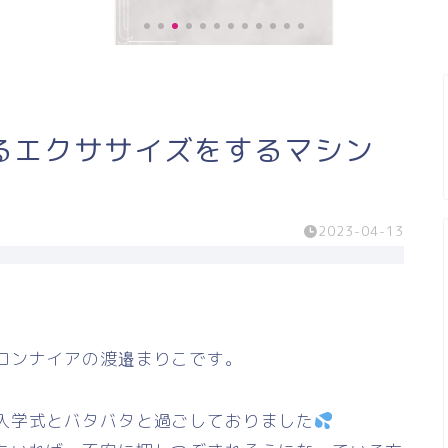
《お客様の声》膝の痛みが緩和し、
るエクササイズをするマシン
階段の上り、下りがスムー...
2023-04-13
ロンナイアの渡邉まりこです。
入学式とバタバタと過ごしておりました