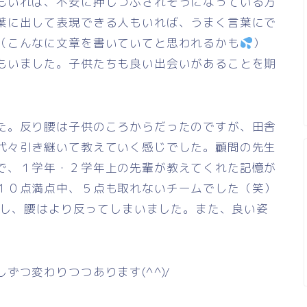
もいれば、不安に押しつぶされそうになっている方
葉に出して表現できる人もいれば、うまく言葉にで
（こんなに文章を書いていてと思われるかも
）
もいました。子供たちも良い出会いがあることを期
た。反り腰は子供のころからだったのですが、田舎
代々引き継いて教えていく感じでした。顧問の先生
で、１学年・２学年上の先輩が教えてくれた記憶が
１０点満点中、５点も取れないチームでした（笑）
しかし、腰はより反ってしまいました。また、良い姿
ずつ変わりつつあります(^^)/