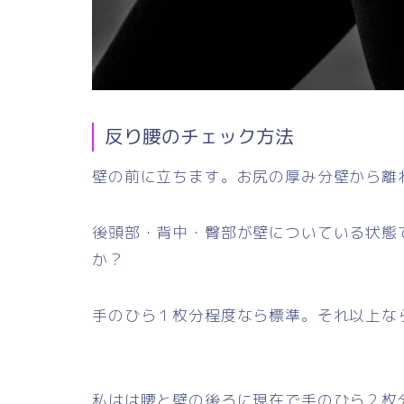
反り腰のチェック方法
壁の前に立ちます。お尻の厚み分壁から離
後頭部・背中・臀部が壁についている状態
か？
手のひら１枚分程度なら標準。それ以上な
私はは腰と壁の後ろに現在で手のひら２枚