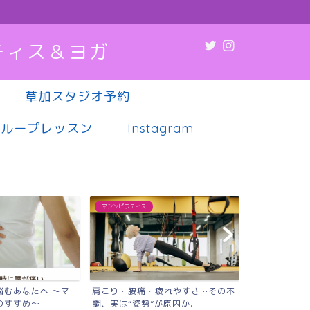
ティス＆ヨガ
草加スタジオ予約
グループレッスン
Instagram
マシンピラティス
マシンピラティス
悩むあなたへ 〜マ
肩こり・腰痛・疲れやすさ…その不
薬や病院に頼
のすすめ〜
調、実は“姿勢”が原因か...
代女性へ｜草加