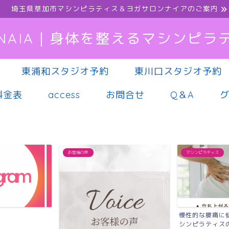
埼玉県草加市マシンピラティス＆ヨガサロンナイアのご案内
NAIA｜身体を整えるマシンピラ
東浦和スタジオ予約
東川口スタジオ予約
料金表
access
お問合せ
Q＆A
お客様の声
マシンピラティス
慢性的な腰痛に
シンピラティス