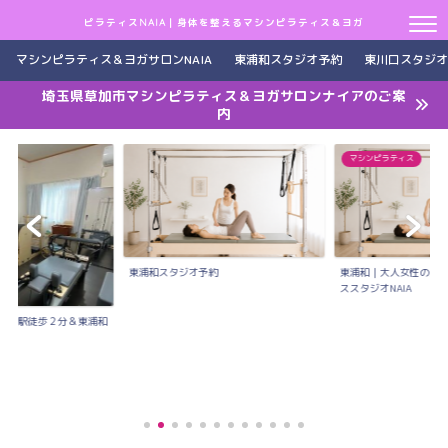
ピラティスNAIA｜身体を整えるマシンピラティス＆ヨガ
マシンピラティス＆ヨガサロンNAIA
東浦和スタジオ予約
東川口スタジオ
埼玉県草加市マシンピラティス＆ヨガサロンナイアのご案
内
マシンピラティス
東浦和スタジオ予約
東浦和｜大人女性のた
ススタジオNAIA
川口駅徒歩２分＆東浦和
..