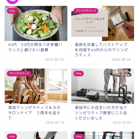
blog
マシンピラティス
40代・50代が摂るべき栄養バ
猫背を改善してバストアップ
ランスと避けたい習慣
を目指す40代からのマシンピ
ラティス
2025-05-22
2024-08-28
マシンピラティス
blog
草加マシンピラティス＆ヨガ
草加市にお住まいの方が当マ
サロンナイア ３周年を迎え
シンピラティス教室にご入会
て
くださいました
2026-02-10
2023-10-05
blog
blog