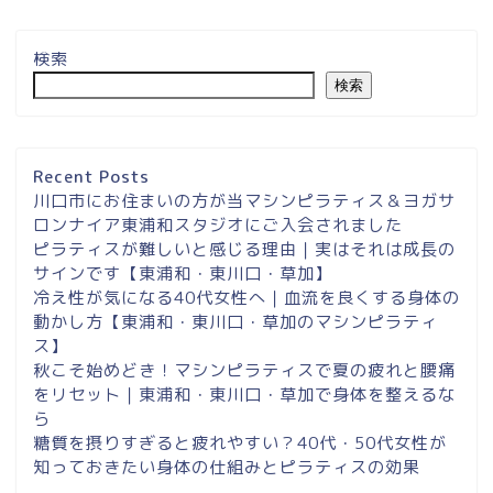
検索
検索
埼玉県草加市・東川口駅徒
歩２分＆東浦和マシンピラ
ティスサロンナイアのご案
Recent Posts
内
川口市にお住まいの方が当マシンピラティス＆ヨガサ
ロンナイア東浦和スタジオにご入会されました
ピラティスが難しいと感じる理由｜実はそれは成長の
東浦和スタジオ予約
サインです【東浦和・東川口・草加】
冷え性が気になる40代女性へ｜血流を良くする身体の
東浦和｜大人女性のための
動かし方【東浦和・東川口・草加のマシンピラティ
マシンピラティススタジオ
ス】
NAIA
秋こそ始めどき！マシンピラティスで夏の疲れと腰痛
をリセット｜東浦和・東川口・草加で身体を整えるな
ら
Instagram
糖質を摂りすぎると疲れやすい？40代・50代女性が
知っておきたい身体の仕組みとピラティスの効果