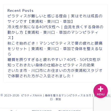
歩２分＆東浦和マシンピラ
ティスサロンナイアのご案
Recent Posts
内
ピラティスが難しいと感じる理由｜実はそれは成長の
サインです【東浦和・東川口・草加】
冷え性が気になる40代女性へ｜血流を良くする身体の
東浦和スタジオ予約
動かし方【東浦和・東川口・草加のマシンピラティ
ス】
東浦和｜大人女性のための
秋こそ始めどき！マシンピラティスで夏の疲れと腰痛
マシンピラティススタジオ
をリセット｜東浦和・東川口・草加で身体を整えるな
NAIA
ら
糖質を摂りすぎると疲れやすい？40代・50代女性が
知っておきたい身体の仕組みとピラティスの効果
Instagram
さいたま市・川口市にお住まいの方が東浦和スタジオ
で体験された方がご入会されました！
MENU
2023–2026 ピラティスNAIA｜身体を整えるマシンピラティス＆ヨガ｜東浦和・東川
口・草加