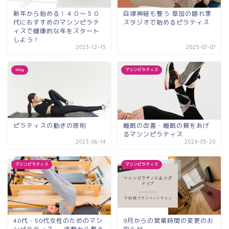
新年から始める！４０～５０
自律神経も整う 草加の隠れ家
代におすすめのマシンピラテ
スタジオで始めるピラティス
ィスで健康的な年をスタート
しよう！
2023-12-15
2025-07-07
blog
マシンピラティス
ピラティスの動きの原則
睡眠の改善・睡眠の質をあげ
るマシンピラティス
2023-06-14
2024-05-20
マシンピラティス
マシンピラティス
40代・50代女性のためのマシ
9月からの営業時間の変更のお