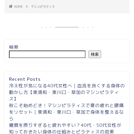
HOME
マシンピラティス
検索
検索
埼玉県草加市・東川口駅徒
歩２分＆東浦和マシンピラ
ティスサロンナイアのご案
Recent Posts
内
冷え性が気になる40代女性へ｜血流を良くする身体の
動かし方【東浦和・東川口・草加のマシンピラティ
ス】
東浦和スタジオ予約
秋こそ始めどき！マシンピラティスで夏の疲れと腰痛
をリセット｜東浦和・東川口・草加で身体を整えるな
東浦和｜大人女性のための
ら
マシンピラティススタジオ
糖質を摂りすぎると疲れやすい？40代・50代女性が
NAIA
知っておきたい身体の仕組みとピラティスの効果