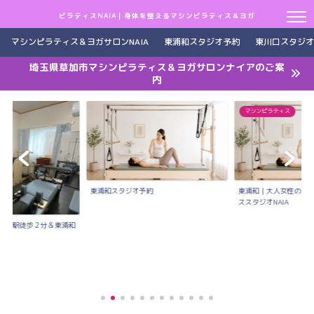
ピラティスNAIA｜身体を整えるマシンピラティス＆ヨガ
マシンピラティス＆ヨガサロンNAIA
東浦和スタジオ予約
東川口スタジオ
埼玉県草加市マシンピラティス＆ヨガサロンナイアのご案
内
マシンピラティス
東浦和スタジオ予約
東浦和｜大人女性のた
ススタジオNAIA
川口駅徒歩２分＆東浦和
..