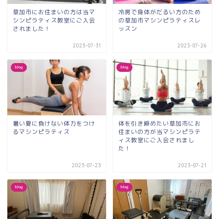
草加市にお住まいの方は当マ
冷房で身体がだるい方のため
シンピラティス教室にご入会
の草加市マシンピラティスレ
されました！
ッスン
2023-07-31
2023-07-26
blog
blog
暑い夏に負けない体力をつけ
体を引き締めたい草加市にお
るマシンピラティス
住まいの方が当マシンピラテ
ィス教室にご入会されまし
た！
2023-07-23
2023-07-21
blog
blog