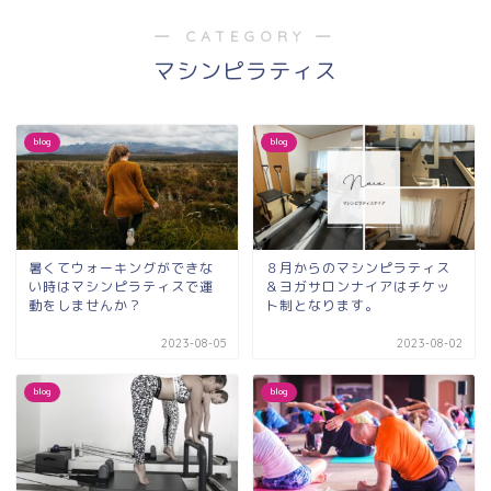
― CATEGORY ―
マシンピラティス
blog
blog
暑くてウォーキングができな
８月からのマシンピラティス
い時はマシンピラティスで運
＆ヨガサロンナイアはチケッ
動をしませんか？
ト制となります。
2023-08-05
2023-08-02
blog
blog