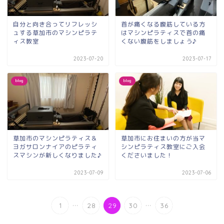
自分と向き合ってリフレッシ
首が痛くなる腹筋している方
ュする草加市のマシンピラテ
はマシンピラティスで首の痛
ィス教室
くない腹筋をしましょう♪
2023-07-20
2023-07-17
blog
blog
草加市のマシンピラティス＆
草加市にお住まいの方が当マ
ヨガサロンナイアのピラティ
シンピラティス教室にご入会
スマシンが新しくなりました♪
くださいました！
2023-07-09
2023-07-06
...
...
1
28
29
30
36