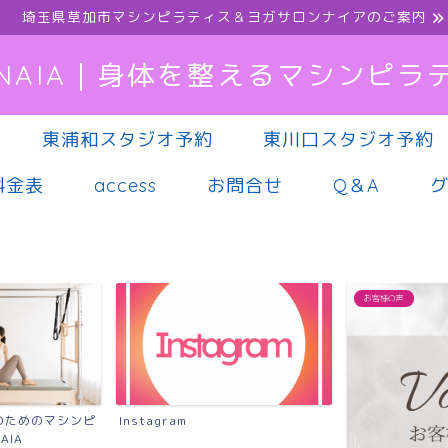
埼玉県草加市マシンピラティス＆ヨガサロンナイアのご案内
NAIA｜身体を整えるマシンピラ
東浦和スタジオ予約
東川口スタジオ予約
料金表
access
お問合せ
Q＆A
お客様の声
マシンピラティス
慢性的な腰痛に
シンピラティス