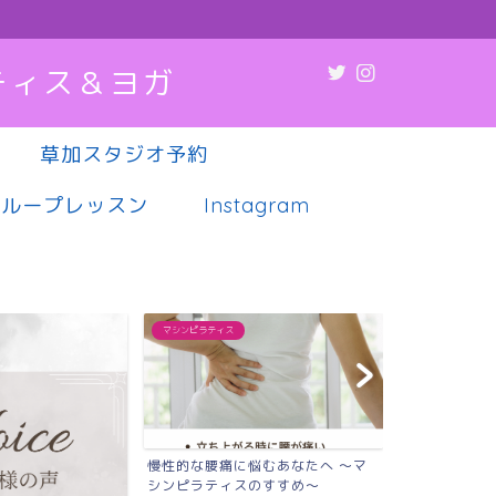
ティス＆ヨガ
草加スタジオ予約
グループレッスン
Instagram
マシンピラティス
マシンピラティス
悩むあなたへ 〜マ
肩こり・腰痛・疲れやすさ…その不
薬や病院に頼
のすすめ〜
調、実は“姿勢”が原因か...
代女性へ｜草加