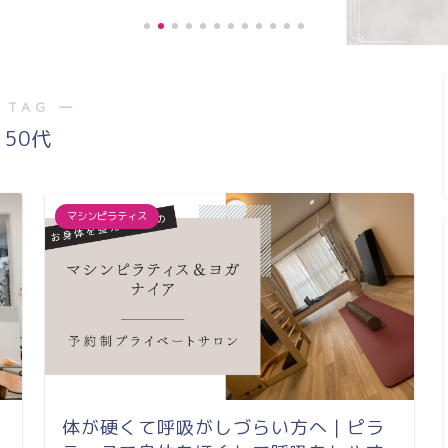
 TAG ―
《お客様の声》膝の痛みが緩和し、
50代
階段の上り、下りがスムー...
マシンピラティス
体が硬くて呼吸がしづらい方へ｜ピラ