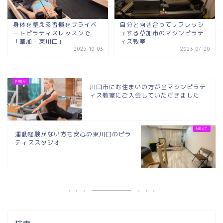
身体を整える習慣をプライベ
自分と向き合ってリフレッシ
ートピラティスレッスンで
ュする草加市のマシンピラテ
「草加・東川口」
ィス教室
2025-10-03
2023-07-20
川口市にお住まいの方が当マシンピラテ
ィス教室にご入会していただきました
運動経験がない方も安心の東川口のピラ
ティススタジオ