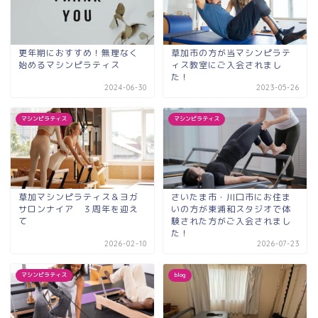
更年期におすすめ！無理なく
草加市の方が当マシンピラテ
始めるマシンピラティス
ィス教室にご入会されまし
た！
2024-06-30
2023-05-26
マシンピラティス
マシンピラティス
草加マシンピラティス＆ヨガ
さいたま市・川口市にお住ま
サロンナイア ３周年を迎え
いの方が東浦和スタジオで体
て
験された方がご入会されまし
た！
2026-02-10
2026-07-23
マシンピラティス
blog