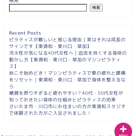
検索
検索
埼玉県草加市・東川口駅徒
歩２分＆東浦和マシンピラ
ティスサロンナイアのご案
Recent Posts
内
ピラティスが難しいと感じる理由｜実はそれは成長の
サインです【東浦和・東川口・草加】
冷え性が気になる40代女性へ｜血流を良くする身体の
東浦和スタジオ予約
動かし方【東浦和・東川口・草加のマシンピラティ
ス】
東浦和｜大人女性のための
秋こそ始めどき！マシンピラティスで夏の疲れと腰痛
マシンピラティススタジオ
をリセット｜東浦和・東川口・草加で身体を整えるな
NAIA
ら
糖質を摂りすぎると疲れやすい？40代・50代女性が
知っておきたい身体の仕組みとピラティスの効果
Instagram
さいたま市・川口市にお住まいの方が東浦和スタジオ
で体験された方がご入会されました！
MENU