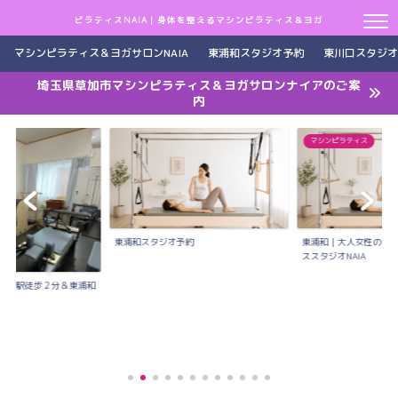
ピラティスNAIA｜身体を整えるマシンピラティス＆ヨガ
マシンピラティス＆ヨガサロンNAIA
東浦和スタジオ予約
東川口スタジオ
埼玉県草加市マシンピラティス＆ヨガサロンナイアのご案
内
マシンピラティス
東浦和スタジオ予約
東浦和｜大人女性のた
ススタジオNAIA
川口駅徒歩２分＆東浦和
..