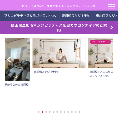
ピラティスNAIA｜身体を整えるマシンピラティス＆ヨガ
マシンピラティス＆ヨガサロンNAIA
東浦和スタジオ予約
東川口スタジオ
埼玉県草加市マシンピラティス＆ヨガサロンナイアのご案
内
マシンピラティス
東浦和スタジオ予約
東浦和｜大人女性のた
ススタジオNAIA
川口駅徒歩２分＆東浦和
..