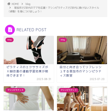
HOME
blog
草加市でZ世代のママを応援！マシンピラティスでZ世代に負けないスタイル
（姿勢）を身につけましょう！
RELATED POST
blog
blog
ピラティスのエクササイズが
自分と向き合ってリフレッシ
Ｘ脚改善の運動学習効果が期
ュする草加市のマシンピラテ
待できます！
ィス教室
2023-08-31
2023-07-20
マシンピラティス
マシンピラティス