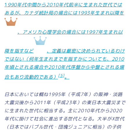
1
990年代中間から2010年代前半に生まれた世代では
あるが、カナダ統計局の場合には1993年生まれ以降を
、アメリカ心理学会の場合には1997年生まれ以
降を指すなど
、定義は厳密に決められているわけ
ではない（何年生まれまでを指すかについても、2010
年頃とされる場合や2010年代序盤から中盤とされる場
[5]
合もあり流動的である）
。
日本においては概ね1995年（平成7年）の阪神・淡路
大震災後から2011年（平成23年）の東日本大震災まで
に生まれた世代に相当する。主に2010年代から2020
年代に掛けて社会に進出する世代となる。大半がX世代
（日本ではバブル世代・団塊ジュニアに相当）の子供