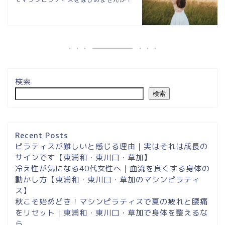
検索
検索
埼玉県草加市・東川口駅徒
歩２分＆東浦和マシンピラ
ティスサロンナイアのご案
Recent Posts
内
ピラティスが難しいと感じる理由｜実はそれは成長の
サインです【東浦和・東川口・草加】
冷え性が気になる40代女性へ｜血流を良くする身体の
東浦和スタジオ予約
動かし方【東浦和・東川口・草加のマシンピラティ
ス】
東浦和｜大人女性のための
秋こそ始めどき！マシンピラティスで夏の疲れと腰痛
マシンピラティススタジオ
をリセット｜東浦和・東川口・草加で身体を整えるな
NAIA
ら