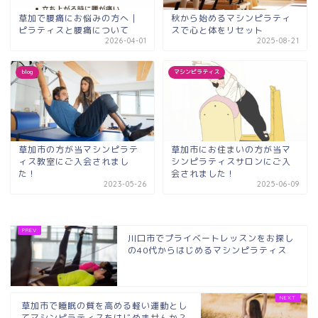
草加で腰痛にお悩みの方へ｜
秋から始めるマシンピラティ
ピラティスと腰痛について
スで心と体をリセット
2026-04-01
2025-08-21
blog
マシンピラティス
草加市の方が当マシンピラテ
草加市にお住まいの方が当マ
ィス教室にご入会されまし
シンピラティスサロンにご入
た！
会されました！
2023-05-26
2025-06-09
川口市でプライベートレッスンをお探し
の40代からはじめるマシンピラティス
草加市で睡眠の質を高める軽い運動とし
てマシンピラティスをはじめませんか？