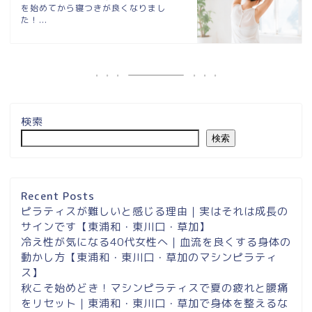
を始めてから寝つきが良くなりまし
た！...
検索
検索
埼玉県草加市・東川口駅徒
歩２分＆東浦和マシンピラ
ティスサロンナイアのご案
Recent Posts
内
ピラティスが難しいと感じる理由｜実はそれは成長の
サインです【東浦和・東川口・草加】
冷え性が気になる40代女性へ｜血流を良くする身体の
東浦和スタジオ予約
動かし方【東浦和・東川口・草加のマシンピラティ
ス】
東浦和｜大人女性のための
秋こそ始めどき！マシンピラティスで夏の疲れと腰痛
マシンピラティススタジオ
をリセット｜東浦和・東川口・草加で身体を整えるな