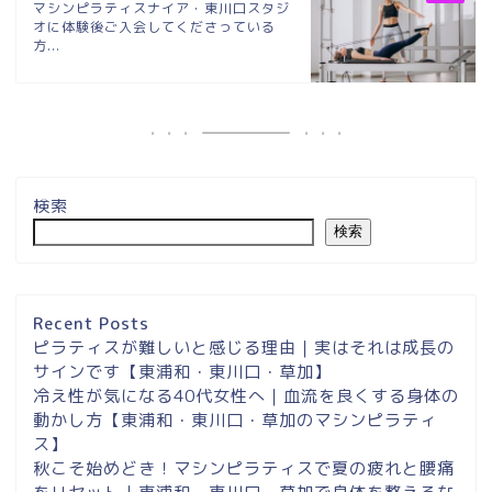
マシンピラティスナイア・東川口スタジ
オに体験後ご入会してくださっている
方...
検索
検索
埼玉県草加市・東川口駅徒
歩２分＆東浦和マシンピラ
ティスサロンナイアのご案
Recent Posts
内
ピラティスが難しいと感じる理由｜実はそれは成長の
サインです【東浦和・東川口・草加】
冷え性が気になる40代女性へ｜血流を良くする身体の
東浦和スタジオ予約
動かし方【東浦和・東川口・草加のマシンピラティ
ス】
東浦和｜大人女性のための
秋こそ始めどき！マシンピラティスで夏の疲れと腰痛
マシンピラティススタジオ