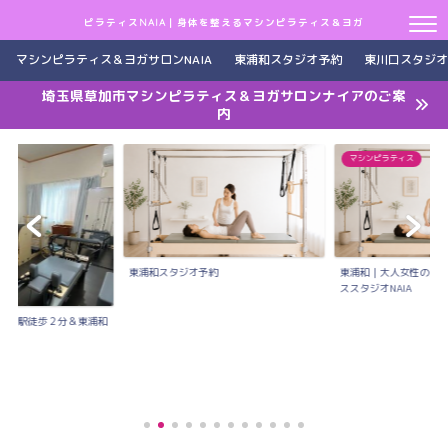
ピラティスNAIA｜身体を整えるマシンピラティス＆ヨガ
マシンピラティス＆ヨガサロンNAIA
東浦和スタジオ予約
東川口スタジオ
埼玉県草加市マシンピラティス＆ヨガサロンナイアのご案
内
マシンピラティス
東浦和スタジオ予約
東浦和｜大人女性のた
ススタジオNAIA
川口駅徒歩２分＆東浦和
..