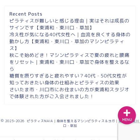
埼玉県草加市・東川口駅徒
歩２分＆東浦和マシンピラ
ティスサロンナイアのご案
Recent Posts
内
ピラティスが難しいと感じる理由｜実はそれは成長の
サインです【東浦和・東川口・草加】
冷え性が気になる40代女性へ｜血流を良くする身体の
東浦和スタジオ予約
動かし方【東浦和・東川口・草加のマシンピラティ
ス】
東浦和｜大人女性のための
秋こそ始めどき！マシンピラティスで夏の疲れと腰痛
マシンピラティススタジオ
をリセット｜東浦和・東川口・草加で身体を整えるな
NAIA
ら
糖質を摂りすぎると疲れやすい？40代・50代女性が
知っておきたい身体の仕組みとピラティスの効果
Instagram
さいたま市・川口市にお住まいの方が東浦和スタジオ
で体験された方がご入会されました！
MENU
2023–2026 ピラティスNAIA｜身体を整えるマシンピラティス＆ヨガ｜東浦和・東川
口・草加