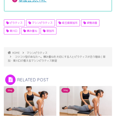
草加公式LINE
ピラティス
マシンピラティス
埼玉県草加市
姿勢改善
東川口
積み重ね
草加市
HOME
マシンピラティス
コツコツ型のあなたへ。積み重ねを大切にする人とピラティスが合う理由｜草
加・東川口の整えるマシンピラティス教室
RELATED POST
blog
blog