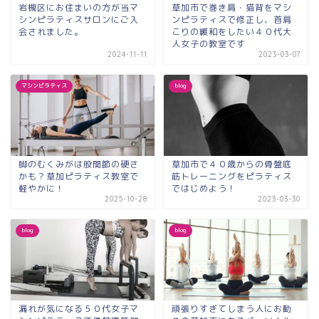
岩槻区にお住まいの方が当マ
草加市で巻き肩・猫背をマシ
シンピラティスサロンにご入
ンピラティスで修正し、首肩
会されました。
こりの緩和をしたい４０代大
人女子の教室です
2024-11-11
2023-03-07
マシンピラティス
blog
脚のむくみがは股関節の硬さ
草加市で４０歳からの骨盤底
かも？草加ピラティス教室で
筋トレーニングをピラティス
軽やかに！
ではじめよう！
2025-10-28
2023-03-30
blog
blog
漏れが気になる５０代女子マ
頑張りすぎてしまう人にお勧