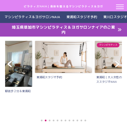
ピラティスNAIA｜身体を整えるマシンピラティス＆ヨガ
マシンピラティス＆ヨガサロンNAIA
東浦和スタジオ予約
東川口スタジオ
埼玉県草加市マシンピラティス＆ヨガサロンナイアのご案
内
マシンピラティス
東浦和スタジオ予約
東浦和｜大人女性のた
ススタジオNAIA
川口駅徒歩２分＆東浦和
..