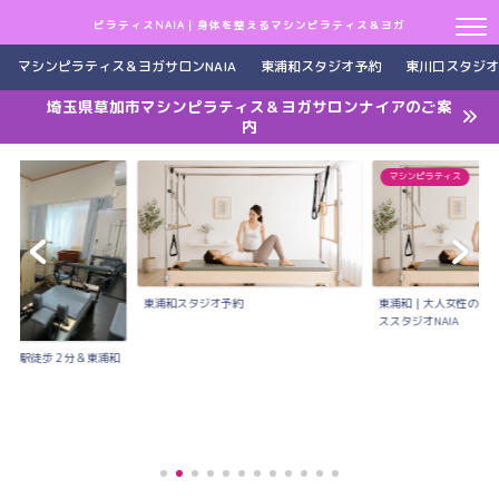
ピラティスNAIA｜身体を整えるマシンピラティス＆ヨガ
マシンピラティス＆ヨガサロンNAIA
東浦和スタジオ予約
東川口スタジオ
埼玉県草加市マシンピラティス＆ヨガサロンナイアのご案
内
マシンピラティス
東浦和スタジオ予約
東浦和｜大人女性のた
ススタジオNAIA
川口駅徒歩２分＆東浦和
..