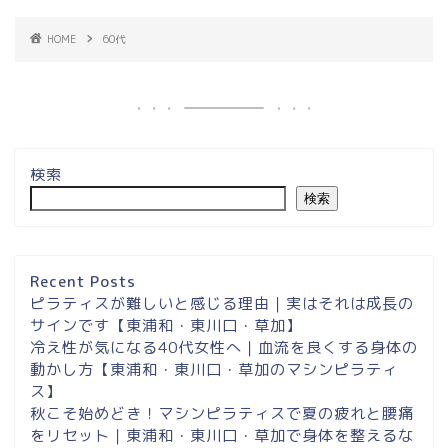
HOME
60代
検索
検索
埼玉県草加市・東川口駅徒
歩２分＆東浦和マシンピラ
ティスサロンナイアのご案
Recent Posts
内
ピラティスが難しいと感じる理由｜実はそれは成長の
サインです【東浦和・東川口・草加】
冷え性が気になる40代女性へ｜血流を良くする身体の
東浦和スタジオ予約
動かし方【東浦和・東川口・草加のマシンピラティ
ス】
東浦和｜大人女性のための
秋こそ始めどき！マシンピラティスで夏の疲れと腰痛
マシンピラティススタジオ
をリセット｜東浦和・東川口・草加で身体を整えるな