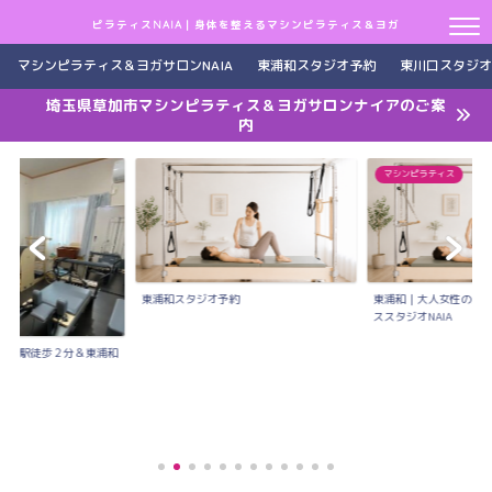
ピラティスNAIA｜身体を整えるマシンピラティス＆ヨガ
マシンピラティス＆ヨガサロンNAIA
東浦和スタジオ予約
東川口スタジオ
埼玉県草加市マシンピラティス＆ヨガサロンナイアのご案
内
マシンピラティス
東浦和スタジオ予約
東浦和｜大人女性のた
ススタジオNAIA
川口駅徒歩２分＆東浦和
..