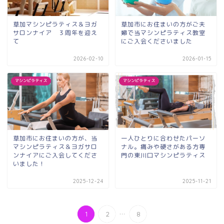
草加マシンピラティス＆ヨガ
草加市にお住まいの方がご夫
サロンナイア ３周年を迎え
婦で当マシンピラティス教室
て
にご入会くださいました
2026-02-10
2026-01-15
マシンピラティス
マシンピラティス
草加市にお住まいの方が、当
一人ひとりに合わせたパーソ
マシンピラティス＆ヨガサロ
ナル。痛みや硬さがある方専
ンナイアにご入会してくださ
門の東川口マシンピラティス
いました！
2025-12-24
2025-11-21
...
1
2
8