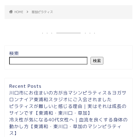
HOME
草加ピラティス
検索
検索
埼玉県草加市・東川口駅徒
歩２分＆東浦和マシンピラ
ティスサロンナイアのご案
Recent Posts
内
川口市にお住まいの方が当マシンピラティス＆ヨガサ
ロンナイア東浦和スタジオにご入会されました
ピラティスが難しいと感じる理由｜実はそれは成長の
東浦和スタジオ予約
サインです【東浦和・東川口・草加】
冷え性が気になる40代女性へ｜血流を良くする身体の
東浦和｜大人女性のための
動かし方【東浦和・東川口・草加のマシンピラティ
マシンピラティススタジオ
ス】