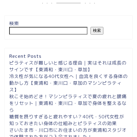
検索
検索
埼玉県草加市・東川口駅徒
歩２分＆東浦和マシンピラ
ティスサロンナイアのご案
Recent Posts
内
ピラティスが難しいと感じる理由｜実はそれは成長の
サインです【東浦和・東川口・草加】
冷え性が気になる40代女性へ｜血流を良くする身体の
東浦和スタジオ予約
動かし方【東浦和・東川口・草加のマシンピラティ
ス】
東浦和｜大人女性のための
秋こそ始めどき！マシンピラティスで夏の疲れと腰痛
マシンピラティススタジオ
をリセット｜東浦和・東川口・草加で身体を整えるな
NAIA
ら
糖質を摂りすぎると疲れやすい？40代・50代女性が
知っておきたい身体の仕組みとピラティスの効果
Instagram
さいたま市・川口市にお住まいの方が東浦和スタジオ
で体験された方がご入会されました！