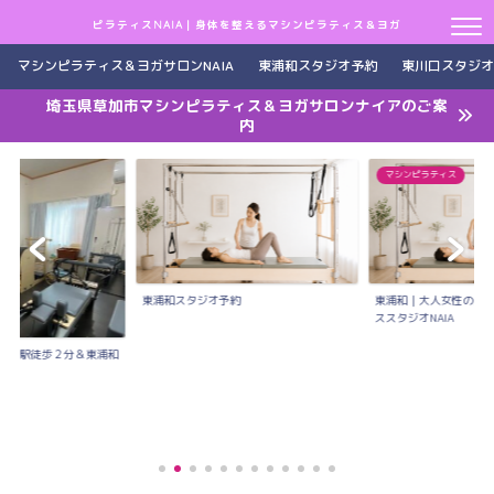
ピラティスNAIA｜身体を整えるマシンピラティス＆ヨガ
マシンピラティス＆ヨガサロンNAIA
東浦和スタジオ予約
東川口スタジオ
埼玉県草加市マシンピラティス＆ヨガサロンナイアのご案
内
マシンピラティス
東浦和スタジオ予約
東浦和｜大人女性のた
ススタジオNAIA
川口駅徒歩２分＆東浦和
..