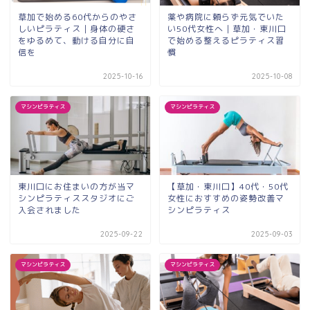
草加で始める60代からのやさ
薬や病院に頼らず元気でいた
しいピラティス｜身体の硬さ
い50代女性へ｜草加・東川口
をゆるめて、動ける自分に自
で始める整えるピラティス習
信を
慣
2025-10-16
2025-10-08
マシンピラティス
マシンピラティス
東川口にお住まいの方が当マ
【草加・東川口】40代・50代
シンピラティススタジオにご
女性におすすめの姿勢改善マ
入会されました
シンピラティス
2025-09-22
2025-09-03
マシンピラティス
マシンピラティス