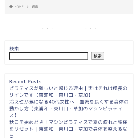
HOME
猫背
検索
検索
埼玉県草加市・東川口駅徒
歩２分＆東浦和マシンピラ
ティスサロンナイアのご案
Recent Posts
内
ピラティスが難しいと感じる理由｜実はそれは成長の
サインです【東浦和・東川口・草加】
冷え性が気になる40代女性へ｜血流を良くする身体の
東浦和スタジオ予約
動かし方【東浦和・東川口・草加のマシンピラティ
ス】
東浦和｜大人女性のための
秋こそ始めどき！マシンピラティスで夏の疲れと腰痛
マシンピラティススタジオ
をリセット｜東浦和・東川口・草加で身体を整えるな
NAIA
ら