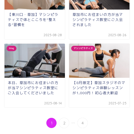
【東川口・草加】マシンピラ
草加市にお住まいの方が当マ
ティスで体とこころを“整え
シンピラティス教室にご入会
る”習慣を
されました
2025-08-28
2025-08-26
blog
マシンピラティス
本日、草加市にお住まいの方
【8月限定】草加スタジオのマ
が当マシンピラティス教室に
シンピラティス体験レッスン
ご入会してくださいました
が1,000円！初心者大歓迎
2025-08-14
2025-07-25
...
1
2
4