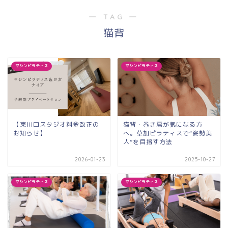
― TAG ―
猫背
マシンピラティス
マシンピラティス
【東川口スタジオ料金改正の
猫背・巻き肩が気になる方
お知らせ】
へ。草加ピラティスで“姿勢美
人”を目指す方法
2026-01-23
2025-10-27
マシンピラティス
マシンピラティス