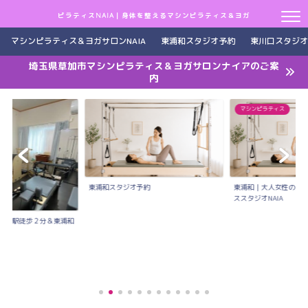
ピラティスNAIA｜身体を整えるマシンピラティス＆ヨガ
マシンピラティス＆ヨガサロンNAIA
東浦和スタジオ予約
東川口スタジオ
埼玉県草加市マシンピラティス＆ヨガサロンナイアのご案
内
マシンピラティス
東浦和スタジオ予約
東浦和｜大人女性のた
ススタジオNAIA
川口駅徒歩２分＆東浦和
..