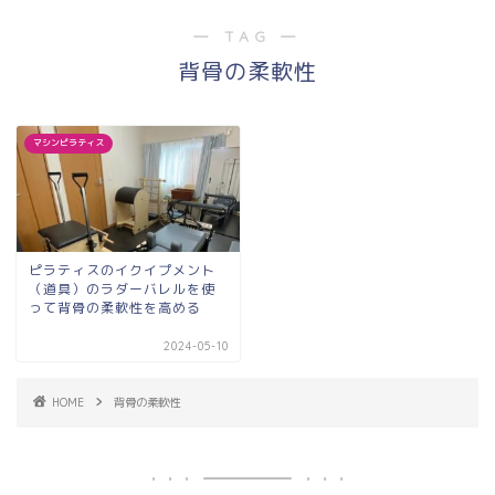
― TAG ―
背骨の柔軟性
マシンピラティス
ピラティスのイクイプメント
（道具）のラダーバレルを使
って背骨の柔軟性を高める
2024-05-10
HOME
背骨の柔軟性