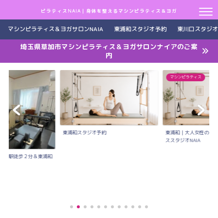
ピラティスNAIA｜身体を整えるマシンピラティス＆ヨガ
マシンピラティス＆ヨガサロンNAIA
東浦和スタジオ予約
東川口スタジオ
埼玉県草加市マシンピラティス＆ヨガサロンナイアのご案
内
マシンピラティス
東浦和スタジオ予約
東浦和｜大人女性のた
ススタジオNAIA
川口駅徒歩２分＆東浦和
..