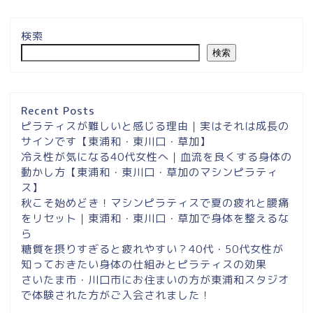
検索
検索
埼玉県草加市・東川口駅徒
歩２分＆東浦和マシンピラ
ティスサロンナイアのご案
Recent Posts
内
ピラティスが難しいと感じる理由｜実はそれは成長の
サインです【東浦和・東川口・草加】
冷え性が気になる40代女性へ｜血流を良くする身体の
東浦和スタジオ予約
動かし方【東浦和・東川口・草加のマシンピラティ
ス】
東浦和｜大人女性のための
秋こそ始めどき！マシンピラティスで夏の疲れと腰痛
マシンピラティススタジオ
をリセット｜東浦和・東川口・草加で身体を整えるな
NAIA
ら
糖質を摂りすぎると疲れやすい？40代・50代女性が
知っておきたい身体の仕組みとピラティスの効果
Instagram
さいたま市・川口市にお住まいの方が東浦和スタジオ
で体験された方がご入会されました！