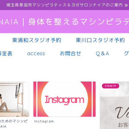
埼玉県草加市マシンピラティス＆ヨガサロンナイアのご案内
NAIA｜身体を整えるマシンピラ
東浦和スタジオ予約
東川口スタジオ予約
料金表
access
お問合せ
Q＆A
お客様の声
マシンピラティス
慢性的な腰痛に
シンピラティス