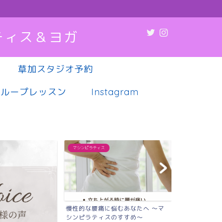
ティス＆ヨガ
草加スタジオ予約
グループレッスン
Instagram
マシンピラティス
マシンピラティス
悩むあなたへ 〜マ
肩こり・腰痛・疲れやすさ…その不
薬や病院に頼
のすすめ〜
調、実は“姿勢”が原因か...
代女性へ｜草加