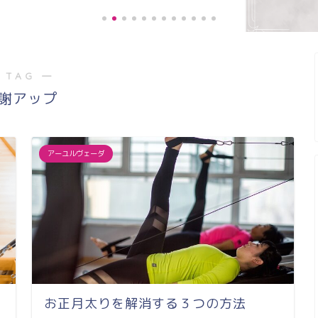
 TAG ―
《お客様の声》膝の痛みが緩和し、
謝アップ
階段の上り、下りがスムー...
アーユルヴェーダ
お正月太りを解消する３つの方法