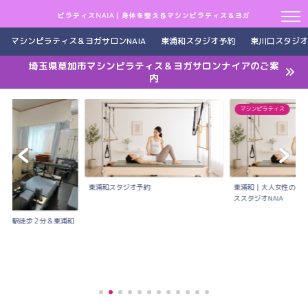
ピラティスNAIA｜身体を整えるマシンピラティス＆ヨガ
マシンピラティス＆ヨガサロンNAIA
東浦和スタジオ予約
東川口スタジオ
埼玉県草加市マシンピラティス＆ヨガサロンナイアのご案
内
マシンピラティス
東浦和スタジオ予約
東浦和｜大人女性のた
ススタジオNAIA
川口駅徒歩２分＆東浦和
..