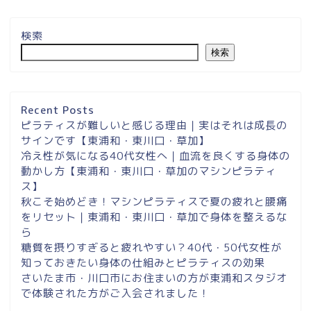
検索
検索
埼玉県草加市・東川口駅徒
歩２分＆東浦和マシンピラ
ティスサロンナイアのご案
Recent Posts
内
ピラティスが難しいと感じる理由｜実はそれは成長の
サインです【東浦和・東川口・草加】
冷え性が気になる40代女性へ｜血流を良くする身体の
東浦和スタジオ予約
動かし方【東浦和・東川口・草加のマシンピラティ
ス】
東浦和｜大人女性のための
秋こそ始めどき！マシンピラティスで夏の疲れと腰痛
マシンピラティススタジオ
をリセット｜東浦和・東川口・草加で身体を整えるな
NAIA
ら
糖質を摂りすぎると疲れやすい？40代・50代女性が
知っておきたい身体の仕組みとピラティスの効果
Instagram
さいたま市・川口市にお住まいの方が東浦和スタジオ
で体験された方がご入会されました！