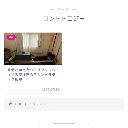
― TAG ―
コントトロジー
blog
自分と向き合ってリフレッシ
ュする草加市のマシンピラテ
ィス教室
2023-07-20
HOME
コントトロジー