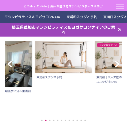
ピラティスNAIA｜身体を整えるマシンピラティス＆ヨガ
マシンピラティス＆ヨガサロンNAIA
東浦和スタジオ予約
東川口スタジオ
埼玉県草加市マシンピラティス＆ヨガサロンナイアのご案
内
マシンピラティス
東浦和スタジオ予約
東浦和｜大人女性のた
ススタジオNAIA
川口駅徒歩２分＆東浦和
..