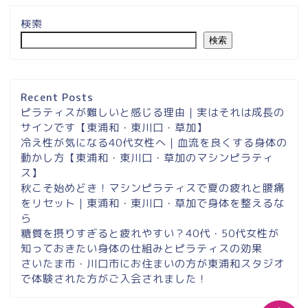
検索
検索
埼玉県草加市・東川口駅徒
歩２分＆東浦和マシンピラ
ティスサロンナイアのご案
Recent Posts
内
ピラティスが難しいと感じる理由｜実はそれは成長の
サインです【東浦和・東川口・草加】
冷え性が気になる40代女性へ｜血流を良くする身体の
東浦和スタジオ予約
動かし方【東浦和・東川口・草加のマシンピラティ
ス】
東浦和｜大人女性のための
秋こそ始めどき！マシンピラティスで夏の疲れと腰痛
マシンピラティススタジオ
をリセット｜東浦和・東川口・草加で身体を整えるな
NAIA
ら
糖質を摂りすぎると疲れやすい？40代・50代女性が
知っておきたい身体の仕組みとピラティスの効果
Instagram
さいたま市・川口市にお住まいの方が東浦和スタジオ
で体験された方がご入会されました！