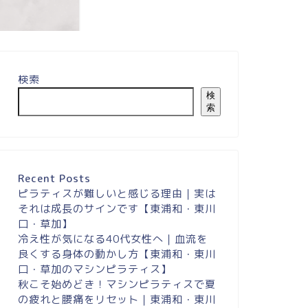
検索
膝の痛みが緩和し、
がスムー...
検
索
Recent Posts
ピラティスが難しいと感じる理由｜実は
それは成長のサインです【東浦和・東川
口・草加】
冷え性が気になる40代女性へ｜血流を
良くする身体の動かし方【東浦和・東川
口・草加のマシンピラティス】
秋こそ始めどき！マシンピラティスで夏
の疲れと腰痛をリセット｜東浦和・東川