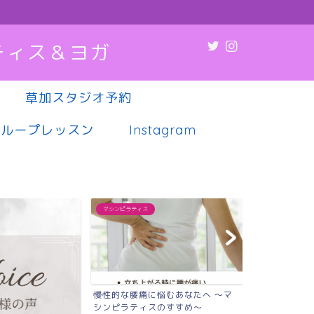
ティス＆ヨガ
草加スタジオ予約
グループレッスン
Instagram
マシンピラティス
マシンピラティス
慢性的な腰痛に悩むあなたへ 〜マ
肩こり・腰痛
シンピラティスのすすめ〜
調、実は“姿勢”