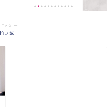
 TAG ―
《お客様の声》
竹ノ塚
階段の上り、下り