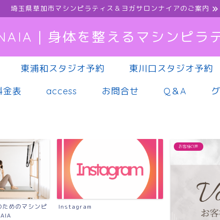
埼玉県草加市マシンピラティス＆ヨガサロンナイアのご案内
NAIA｜身体を整えるマシンピラ
東浦和スタジオ予約
東川口スタジオ予約
料金表
access
お問合せ
Q＆A
お客様の声
のためのマシンピ
Instagram
AIA