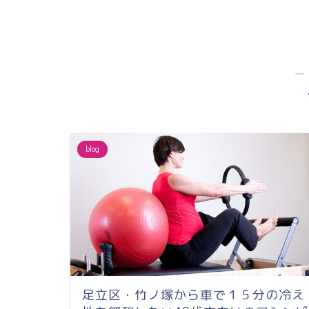
口駅徒歩２分＆
サ...
―
blog
足立区・竹ノ塚から車で１５分の冷え