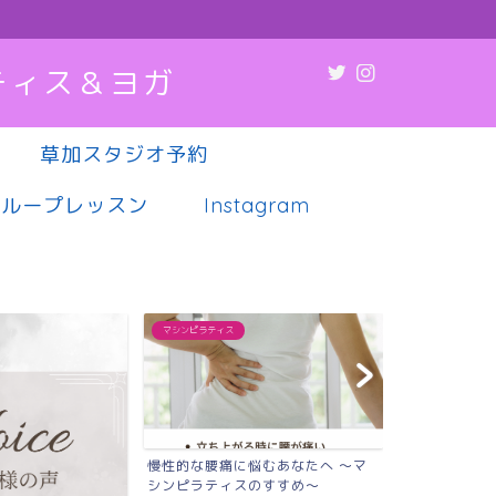
ティス＆ヨガ
草加スタジオ予約
グループレッスン
Instagram
マシンピラティス
マシンピラティス
慢性的な腰痛に悩むあなたへ 〜マ
肩こり・腰痛
シンピラティスのすすめ〜
調、実は“姿勢”