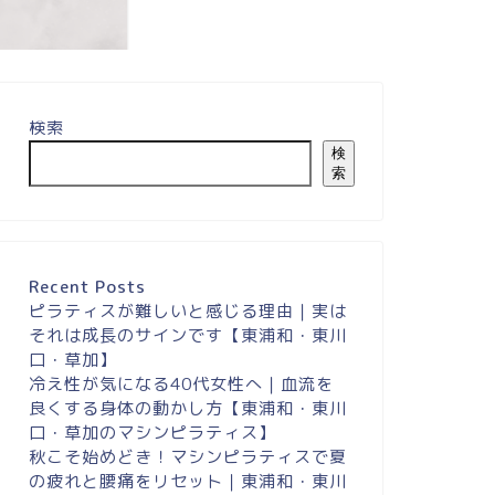
検索
膝の痛みが緩和し、
がスムー...
検
索
Recent Posts
ピラティスが難しいと感じる理由｜実は
それは成長のサインです【東浦和・東川
口・草加】
冷え性が気になる40代女性へ｜血流を
良くする身体の動かし方【東浦和・東川
口・草加のマシンピラティス】
秋こそ始めどき！マシンピラティスで夏
の疲れと腰痛をリセット｜東浦和・東川