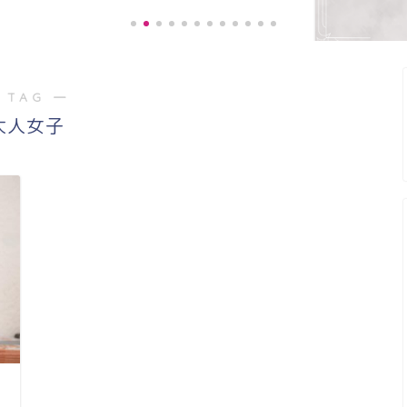
 TAG ―
《お客様の声》
大人女子
階段の上り、下り