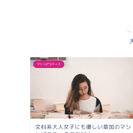
口駅徒歩２分＆
サ...
―
マシンピラティス
文科系大人女子にも優しい草加のマシ