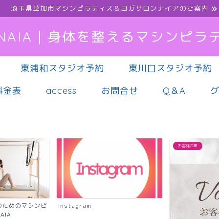
埼玉県草加市マシンピラティス＆ヨガサロンナイアのご案内
NAIA｜身体を整えるマシンピラ
東浦和スタジオ予約
東川口スタジオ予約
料金表
access
お問合せ
Q＆A
お客様の声
のためのマシンピ
Instagram
AIA