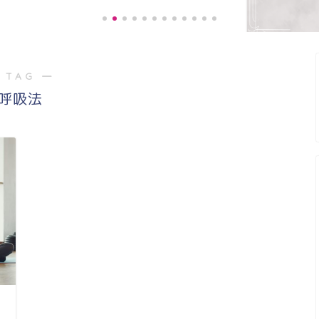
 TAG ―
《お客様の声》膝の痛みが緩
呼吸法
階段の上り、下りがスムー...