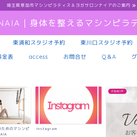
埼玉県草加市マシンピラティス＆ヨガサロンナイアのご案内
NAIA｜身体を整えるマシンピラ
東浦和スタジオ予約
東川口スタジオ予約
料金表
access
お問合せ
Q＆A
お客様の声
ンピ
Instagram