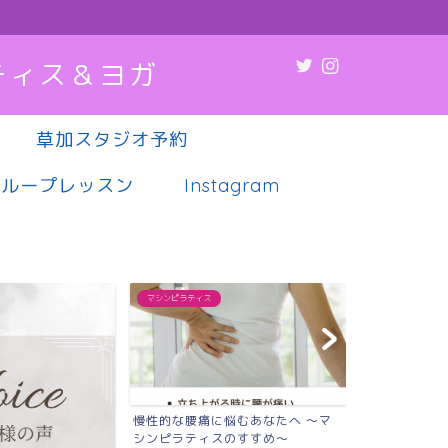
ティス＆ヨガ
草加スタジオ予約
グループレッスン
Instagram
マシンピラティス
マシンピラティス
慢性的な腰痛に悩むあなたへ 〜マ
肩こり・腰痛・疲れやすさ
シンピラティスのすすめ〜
調、実は“姿勢”が原因か...