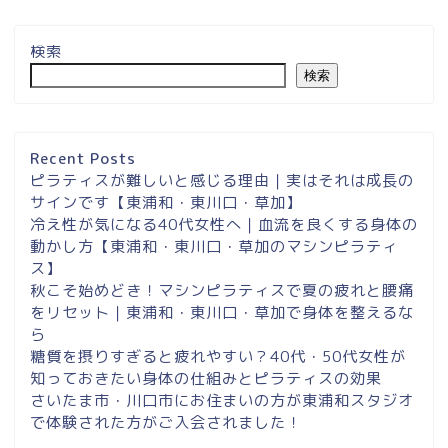
検索
検索
埼玉県草加市・東川口駅徒
歩２分＆東浦和マシンピラ
ティスサロンナイアのご案
Recent Posts
内
ピラティスが難しいと感じる理由｜実はそれは成長の
サインです【東浦和・東川口・草加】
冷え性が気になる40代女性へ｜血流を良くする身体の
東浦和スタジオ予約
動かし方【東浦和・東川口・草加のマシンピラティ
ス】
東浦和｜大人女性のための
秋こそ始めどき！マシンピラティスで夏の疲れと腰痛
マシンピラティススタジオ
をリセット｜東浦和・東川口・草加で身体を整えるな
NAIA
ら
糖質を摂りすぎると疲れやすい？40代・50代女性が
知っておきたい身体の仕組みとピラティスの効果
Instagram
さいたま市・川口市にお住まいの方が東浦和スタジオ
で体験された方がご入会されました！