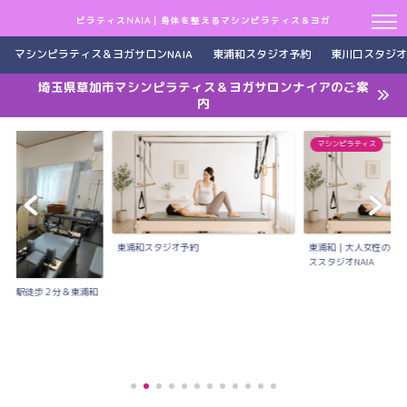
ピラティスNAIA｜身体を整えるマシンピラティス＆ヨガ
マシンピラティス＆ヨガサロンNAIA
東浦和スタジオ予約
東川口スタジオ
埼玉県草加市マシンピラティス＆ヨガサロンナイアのご案
内
マシンピラティス
東浦和スタジオ予約
東浦和｜大人女性のた
ススタジオNAIA
川口駅徒歩２分＆東浦和
..