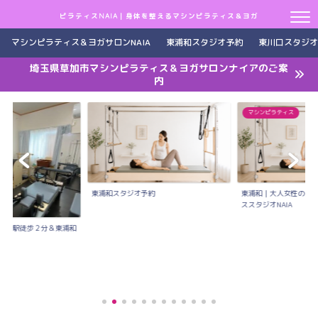
ピラティスNAIA｜身体を整えるマシンピラティス＆ヨガ
マシンピラティス＆ヨガサロンNAIA
東浦和スタジオ予約
東川口スタジオ
埼玉県草加市マシンピラティス＆ヨガサロンナイアのご案
内
マシンピラティス
東浦和スタジオ予約
東浦和｜大人女性のた
ススタジオNAIA
川口駅徒歩２分＆東浦和
..