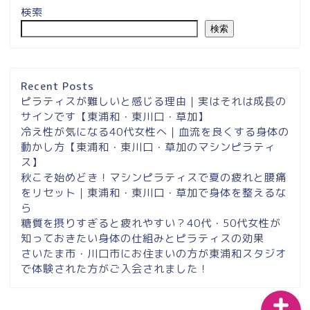
検索
検索
埼玉県草加市・東川口駅徒
歩２分＆東浦和マシンピラ
ティスサロンナイアのご案
Recent Posts
内
ピラティスが難しいと感じる理由｜実はそれは成長の
サインです【東浦和・東川口・草加】
冷え性が気になる40代女性へ｜血流を良くする身体の
東浦和スタジオ予約
動かし方【東浦和・東川口・草加のマシンピラティ
ス】
東浦和｜大人女性のための
秋こそ始めどき！マシンピラティスで夏の疲れと腰痛
マシンピラティススタジオ
をリセット｜東浦和・東川口・草加で身体を整えるな
NAIA
ら
糖質を摂りすぎると疲れやすい？40代・50代女性が
知っておきたい身体の仕組みとピラティスの効果
Instagram
さいたま市・川口市にお住まいの方が東浦和スタジオ
で体験された方がご入会されました！