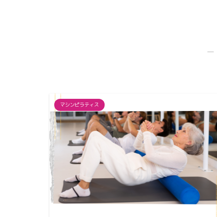
口駅徒歩２分＆
サ...
―
マシンピラティス