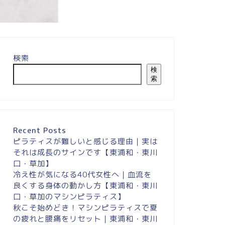
検索
膝の痛みが緩和し、
がスムー...
検
索
Recent Posts
ピラティスが難しいと感じる理由｜実は
それは成長のサインです【東浦和・東川
口・草加】
冷え性が気になる40代女性へ｜血流を
良くする身体の動かし方【東浦和・東川
口・草加のマシンピラティス】
秋こそ始めどき！マシンピラティスで夏
の疲れと腰痛をリセット｜東浦和・東川