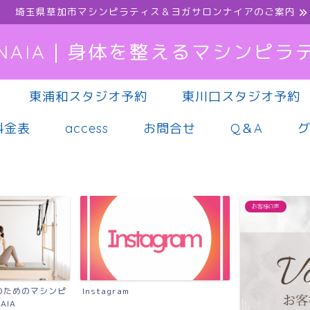
埼玉県草加市マシンピラティス＆ヨガサロンナイアのご案内
NAIA｜身体を整えるマシンピラ
東浦和スタジオ予約
東川口スタジオ予約
料金表
access
お問合せ
Q＆A
お客様の声
のためのマシンピ
Instagram
AIA