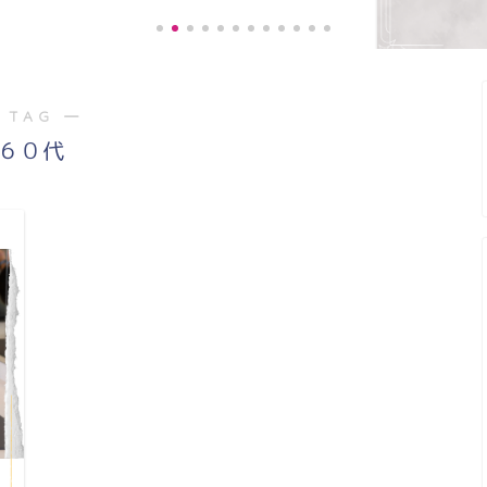
 TAG ―
《お客様の声》
６０代
階段の上り、下り