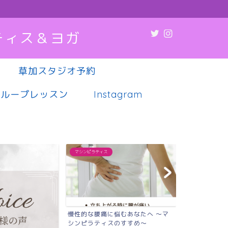
ティス＆ヨガ
草加スタジオ予約
グループレッスン
Instagram
マシンピラティス
マシンピラティス
慢性的な腰痛に悩むあなたへ 〜マ
肩こり・腰痛
シンピラティスのすすめ〜
調、実は“姿勢”