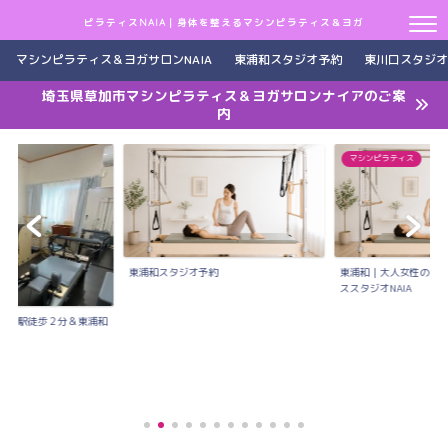
ピラティスNAIA｜身体を整えるマシンピラティス＆ヨガ
マシンピラティス＆ヨガサロンNAIA
東浦和スタジオ予約
東川口スタジオ
埼玉県草加市マシンピラティス＆ヨガサロンナイアのご案
内
マシンピラティス
東浦和スタジオ予約
東浦和｜大人女性のた
ススタジオNAIA
川口駅徒歩２分＆東浦和
..