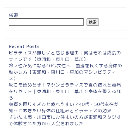
検索
検索
埼玉県草加市・東川口駅徒
歩２分＆東浦和マシンピラ
ティスサロンナイアのご案
Recent Posts
内
ピラティスが難しいと感じる理由｜実はそれは成長の
サインです【東浦和・東川口・草加】
冷え性が気になる40代女性へ｜血流を良くする身体の
東浦和スタジオ予約
動かし方【東浦和・東川口・草加のマシンピラティ
ス】
東浦和｜大人女性のための
秋こそ始めどき！マシンピラティスで夏の疲れと腰痛
マシンピラティススタジオ
をリセット｜東浦和・東川口・草加で身体を整えるな
NAIA
ら
糖質を摂りすぎると疲れやすい？40代・50代女性が
知っておきたい身体の仕組みとピラティスの効果
Instagram
さいたま市・川口市にお住まいの方が東浦和スタジオ
で体験された方がご入会されました！