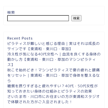
検索
検索
埼玉県草加市・東川口駅徒
歩２分＆東浦和マシンピラ
ティスサロンナイアのご案
Recent Posts
内
ピラティスが難しいと感じる理由｜実はそれは成長の
サインです【東浦和・東川口・草加】
冷え性が気になる40代女性へ｜血流を良くする身体の
東浦和スタジオ予約
動かし方【東浦和・東川口・草加のマシンピラティ
ス】
東浦和｜大人女性のための
秋こそ始めどき！マシンピラティスで夏の疲れと腰痛
マシンピラティススタジオ
をリセット｜東浦和・東川口・草加で身体を整えるな
NAIA
ら
糖質を摂りすぎると疲れやすい？40代・50代女性が
知っておきたい身体の仕組みとピラティスの効果
Instagram
さいたま市・川口市にお住まいの方が東浦和スタジオ
で体験された方がご入会されました！