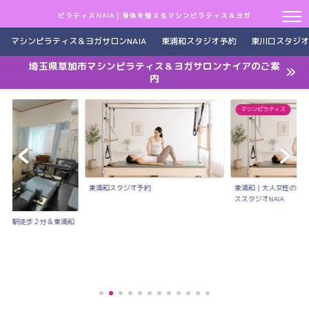
ピラティスNAIA｜身体を整えるマシンピラティス＆ヨガ
マシンピラティス＆ヨガサロンNAIA
東浦和スタジオ予約
東川口スタジオ
埼玉県草加市マシンピラティス＆ヨガサロンナイアのご案
内
マシンピラティス
東浦和スタジオ予約
東浦和｜大人女性のた
ススタジオNAIA
川口駅徒歩２分＆東浦和
..