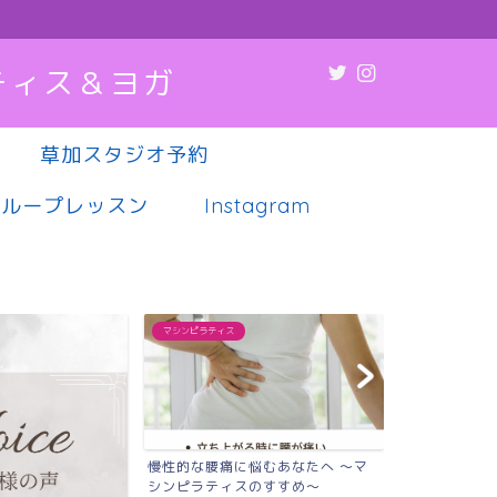
ティス＆ヨガ
草加スタジオ予約
グループレッスン
Instagram
マシンピラティス
マシンピラティス
慢性的な腰痛に悩むあなたへ 〜マ
肩こり・腰痛
シンピラティスのすすめ〜
調、実は“姿勢”