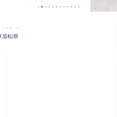
 TAG ―
《お客様の声》
草加松原
階段の上り、下り