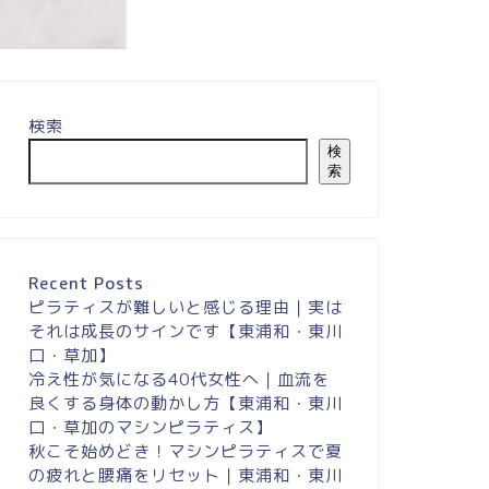
検索
膝の痛みが緩和し、
がスムー...
検
索
Recent Posts
ピラティスが難しいと感じる理由｜実は
それは成長のサインです【東浦和・東川
口・草加】
冷え性が気になる40代女性へ｜血流を
良くする身体の動かし方【東浦和・東川
口・草加のマシンピラティス】
秋こそ始めどき！マシンピラティスで夏
の疲れと腰痛をリセット｜東浦和・東川