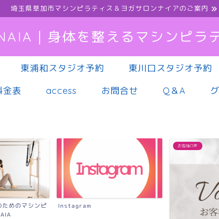
埼玉県草加市マシンピラティス＆ヨガサロンナイアのご案内
NAIA｜身体を整えるマシンピラ
東浦和スタジオ予約
東川口スタジオ予約
料金表
access
お問合せ
Q＆A
お客様の声
のためのマシンピ
Instagram
AIA