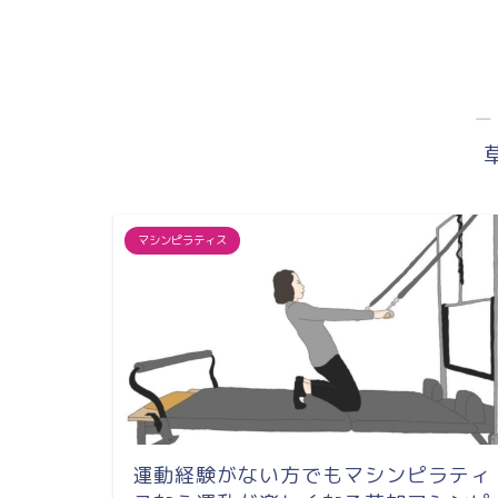
口駅徒歩２分＆
サ...
―
マシンピラティス
運動経験がない方でもマシンピラティ