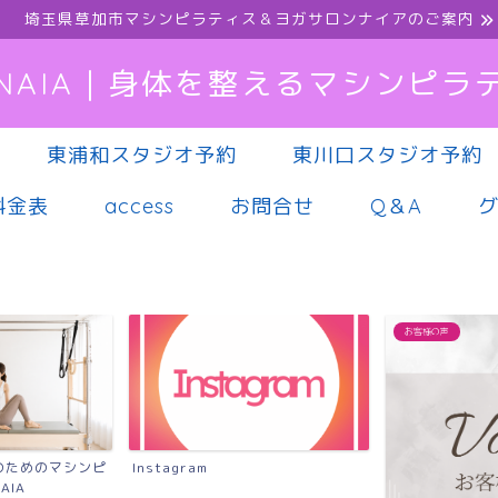
埼玉県草加市マシンピラティス＆ヨガサロンナイアのご案内
NAIA｜身体を整えるマシンピラ
東浦和スタジオ予約
東川口スタジオ予約
料金表
access
お問合せ
Q＆A
お客様の声
マシンピ
m
慢性的な
シンピラ