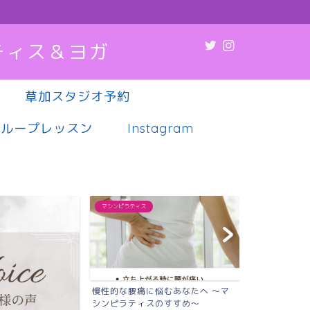
ティス＆ヨガ
草加スタジオ予約
グループレッスン
Instagram
ラティス
マシンピラティス
マシン
腰痛に悩むあなたへ 〜マ
肩こり・腰痛・疲れやすさ…その不
薬や病
ティスのすすめ〜
調、実は“姿勢”が原因か...
代女性