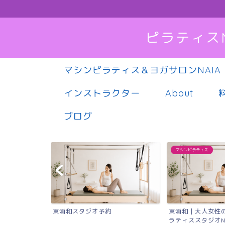
ピラティス
マシンピラティス＆ヨガサロンNAIA
インストラクター
About
ブログ
マシンピラティス
オ予約
東浦和｜大人女性のためのマシンピ
Instagra
ラティススタジオNAIA