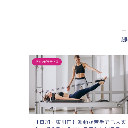
―
脚
マシンピラティス
【草加・東川口】運動が苦手でも大丈