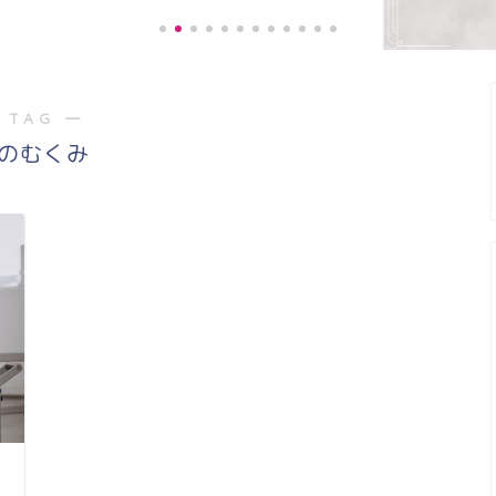
 TAG ―
《お客様の声》膝の痛みが緩和し、
のむくみ
階段の上り、下りがスムー...