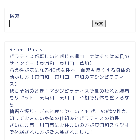
検索
検索
埼玉県草加市・東川口駅徒
歩２分＆東浦和マシンピラ
ティスサロンナイアのご案
Recent Posts
内
ピラティスが難しいと感じる理由｜実はそれは成長の
サインです【東浦和・東川口・草加】
冷え性が気になる40代女性へ｜血流を良くする身体の
東浦和スタジオ予約
動かし方【東浦和・東川口・草加のマシンピラティ
ス】
東浦和｜大人女性のための
秋こそ始めどき！マシンピラティスで夏の疲れと腰痛
マシンピラティススタジオ
をリセット｜東浦和・東川口・草加で身体を整えるな
NAIA
ら
糖質を摂りすぎると疲れやすい？40代・50代女性が
知っておきたい身体の仕組みとピラティスの効果
Instagram
さいたま市・川口市にお住まいの方が東浦和スタジオ
で体験された方がご入会されました！