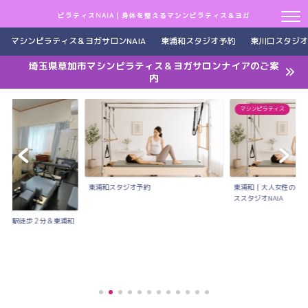
ピラティスNAIA｜身体を整えるマシンピラティス＆ヨガ
マシンピラティス＆ヨガサロンNAIA
東浦和スタジオ予約
東川口スタジオ
埼玉県草加市マシンピラティス＆ヨガサロンナイアのご案
内
マシンピラティス
東浦和スタジオ予約
東浦和｜大人女性のた
ススタジオNAIA
川口駅徒歩２分＆東浦和
..