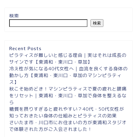
検索
検索
埼玉県草加市・東川口駅徒
歩２分＆東浦和マシンピラ
ティスサロンナイアのご案
Recent Posts
内
ピラティスが難しいと感じる理由｜実はそれは成長の
サインです【東浦和・東川口・草加】
冷え性が気になる40代女性へ｜血流を良くする身体の
東浦和スタジオ予約
動かし方【東浦和・東川口・草加のマシンピラティ
ス】
東浦和｜大人女性のための
秋こそ始めどき！マシンピラティスで夏の疲れと腰痛
マシンピラティススタジオ
をリセット｜東浦和・東川口・草加で身体を整えるな
NAIA
ら
糖質を摂りすぎると疲れやすい？40代・50代女性が
知っておきたい身体の仕組みとピラティスの効果
Instagram
さいたま市・川口市にお住まいの方が東浦和スタジオ
で体験された方がご入会されました！