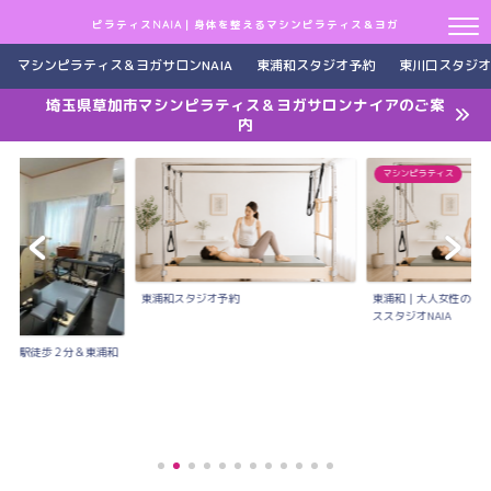
ピラティスNAIA｜身体を整えるマシンピラティス＆ヨガ
マシンピラティス＆ヨガサロンNAIA
東浦和スタジオ予約
東川口スタジオ
埼玉県草加市マシンピラティス＆ヨガサロンナイアのご案
内
マシンピラティス
東浦和スタジオ予約
東浦和｜大人女性のた
ススタジオNAIA
川口駅徒歩２分＆東浦和
..