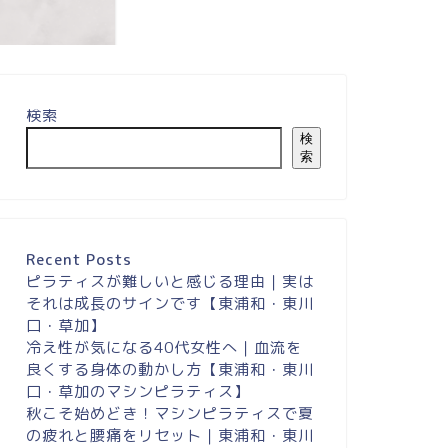
検索
膝の痛みが緩和し、
がスムー...
検
索
Recent Posts
ピラティスが難しいと感じる理由｜実は
それは成長のサインです【東浦和・東川
口・草加】
冷え性が気になる40代女性へ｜血流を
良くする身体の動かし方【東浦和・東川
口・草加のマシンピラティス】
秋こそ始めどき！マシンピラティスで夏
の疲れと腰痛をリセット｜東浦和・東川