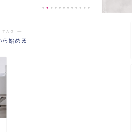
 TAG ―
《お客様の声》
から始める
階段の上り、下り