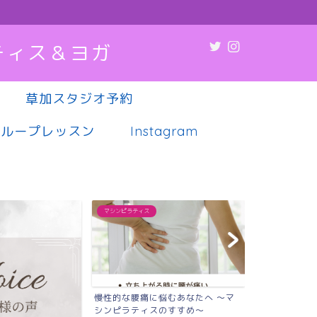
ティス＆ヨガ
草加スタジオ予約
グループレッスン
Instagram
マシンピラティス
マシンピラティス
慢性的な腰痛に悩むあなたへ 〜マ
肩こり・腰痛
シンピラティスのすすめ〜
調、実は“姿勢”