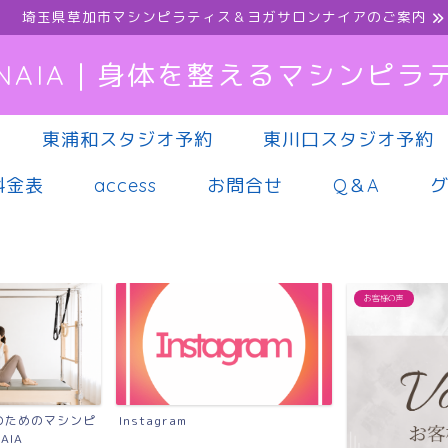
埼玉県草加市マシンピラティス＆ヨガサロンナイアのご案内
NAIA｜身体を整えるマシンピラ
東浦和スタジオ予約
東川口スタジオ予約
料金表
access
お問合せ
Q＆A
お客様の声
のためのマシンピ
Instagram
AIA