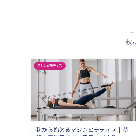
口駅徒歩２分＆
サ...
―
秋
マシンピラティス
秋から始めるマシンピラティス｜草