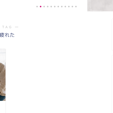
 TAG ―
《お客様の声》
疲れた
階段の上り、下り