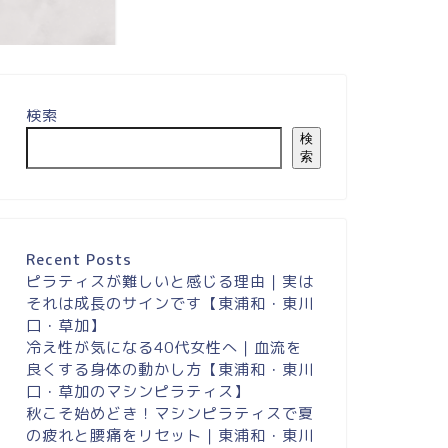
検索
膝の痛みが緩和し、
がスムー...
検
索
Recent Posts
ピラティスが難しいと感じる理由｜実は
それは成長のサインです【東浦和・東川
口・草加】
冷え性が気になる40代女性へ｜血流を
良くする身体の動かし方【東浦和・東川
口・草加のマシンピラティス】
秋こそ始めどき！マシンピラティスで夏
の疲れと腰痛をリセット｜東浦和・東川