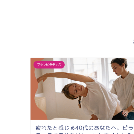
口駅徒歩２分＆
サ...
―
マシンピラティス
疲れたと感じる40代のあなたへ。ピラ