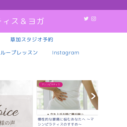
ティス＆ヨガ
草加スタジオ予約
グループレッスン
Instagram
マシンピラティス
マシンピラティス
慢性的な腰痛に悩むあなたへ 〜マ
肩こり・腰痛
シンピラティスのすすめ〜
調、実は“姿勢”