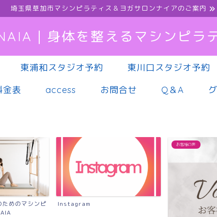
埼玉県草加市マシンピラティス＆ヨガサロンナイアのご案内
NAIA｜身体を整えるマシンピラ
東浦和スタジオ予約
東川口スタジオ予約
料金表
access
お問合せ
Q＆A
お客様の声
のためのマシンピ
Instagram
AIA