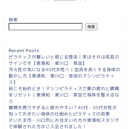
検索
検索
埼玉県草加市・東川口駅徒
歩２分＆東浦和マシンピラ
ティスサロンナイアのご案
Recent Posts
内
ピラティスが難しいと感じる理由｜実はそれは成長の
サインです【東浦和・東川口・草加】
冷え性が気になる40代女性へ｜血流を良くする身体の
東浦和スタジオ予約
動かし方【東浦和・東川口・草加のマシンピラティ
ス】
東浦和｜大人女性のための
秋こそ始めどき！マシンピラティスで夏の疲れと腰痛
マシンピラティススタジオ
をリセット｜東浦和・東川口・草加で身体を整えるな
NAIA
ら
糖質を摂りすぎると疲れやすい？40代・50代女性が
知っておきたい身体の仕組みとピラティスの効果
Instagram
さいたま市・川口市にお住まいの方が東浦和スタジオ
で体験された方がご入会されました！