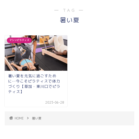
― TAG ―
暑い夏
マシンピラティス
暑い夏を元気に過ごすため
に…今こそピラティスで体力
づくり【草加・東川口でピラ
ティス】
2025-06-28
HOME
暑い夏