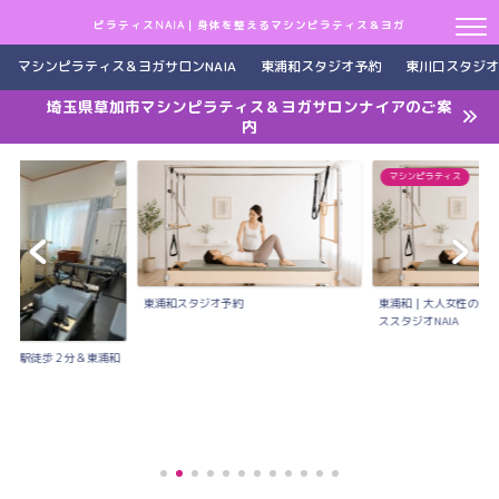
ピラティスNAIA｜身体を整えるマシンピラティス＆ヨガ
マシンピラティス＆ヨガサロンNAIA
東浦和スタジオ予約
東川口スタジオ
埼玉県草加市マシンピラティス＆ヨガサロンナイアのご案
内
マシンピラティス
東浦和スタジオ予約
東浦和｜大人女性のた
ススタジオNAIA
川口駅徒歩２分＆東浦和
..