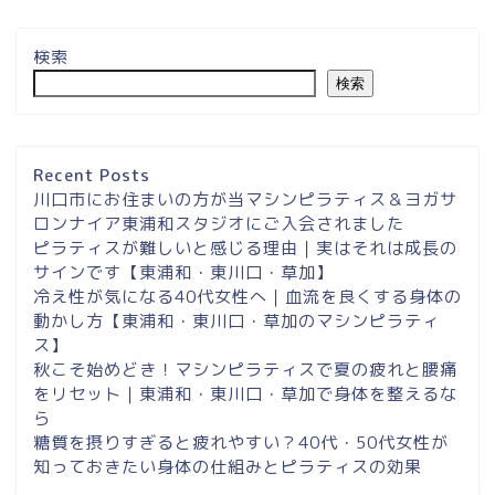
検索
検索
埼玉県草加市・東川口駅徒
歩２分＆東浦和マシンピラ
ティスサロンナイアのご案
Recent Posts
内
川口市にお住まいの方が当マシンピラティス＆ヨガサ
ロンナイア東浦和スタジオにご入会されました
ピラティスが難しいと感じる理由｜実はそれは成長の
東浦和スタジオ予約
サインです【東浦和・東川口・草加】
冷え性が気になる40代女性へ｜血流を良くする身体の
東浦和｜大人女性のための
動かし方【東浦和・東川口・草加のマシンピラティ
マシンピラティススタジオ
ス】
NAIA
秋こそ始めどき！マシンピラティスで夏の疲れと腰痛
をリセット｜東浦和・東川口・草加で身体を整えるな
ら
Instagram
糖質を摂りすぎると疲れやすい？40代・50代女性が
知っておきたい身体の仕組みとピラティスの効果