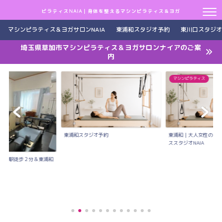
ピラティスNAIA｜身体を整えるマシンピラティス＆ヨガ
マシンピラティス＆ヨガサロンNAIA
東浦和スタジオ予約
東川口スタジオ
埼玉県草加市マシンピラティス＆ヨガサロンナイアのご案
内
マシンピラティス
東浦和スタジオ予約
東浦和｜大人女性のた
ススタジオNAIA
川口駅徒歩２分＆東浦和
..