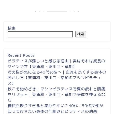
検索
検索
埼玉県草加市・東川口駅徒
歩２分＆東浦和マシンピラ
ティスサロンナイアのご案
Recent Posts
内
ピラティスが難しいと感じる理由｜実はそれは成長の
サインです【東浦和・東川口・草加】
冷え性が気になる40代女性へ｜血流を良くする身体の
東浦和スタジオ予約
動かし方【東浦和・東川口・草加のマシンピラティ
ス】
東浦和｜大人女性のための
秋こそ始めどき！マシンピラティスで夏の疲れと腰痛
マシンピラティススタジオ
をリセット｜東浦和・東川口・草加で身体を整えるな
NAIA
ら
糖質を摂りすぎると疲れやすい？40代・50代女性が
知っておきたい身体の仕組みとピラティスの効果
Instagram