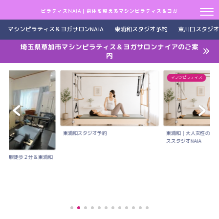
ピラティスNAIA｜身体を整えるマシンピラティス＆ヨガ
マシンピラティス＆ヨガサロンNAIA
東浦和スタジオ予約
東川口スタジオ
埼玉県草加市マシンピラティス＆ヨガサロンナイアのご案
内
マシンピラティス
東浦和スタジオ予約
東浦和｜大人女性のた
ススタジオNAIA
川口駅徒歩２分＆東浦和
..